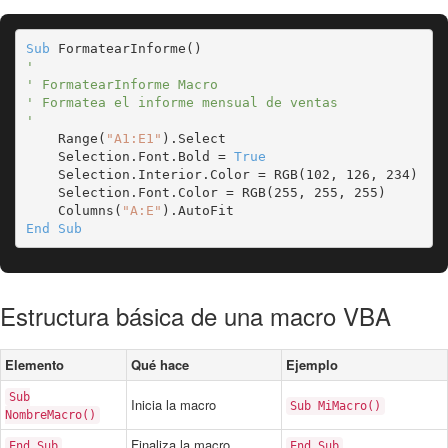
Sub
'
' FormatearInforme Macro
' Formatea el informe mensual de ventas
'
    Range(
"A1:E1"
).Select

    Selection.Font.Bold = 
True
    Selection.Interior.Color = RGB(102, 126, 234)

    Selection.Font.Color = RGB(255, 255, 255)

    Columns(
"A:E"
End Sub
Estructura básica de una macro VBA
Elemento
Qué hace
Ejemplo
Sub
Inicia la macro
Sub MiMacro()
NombreMacro()
Finaliza la macro
End Sub
End Sub