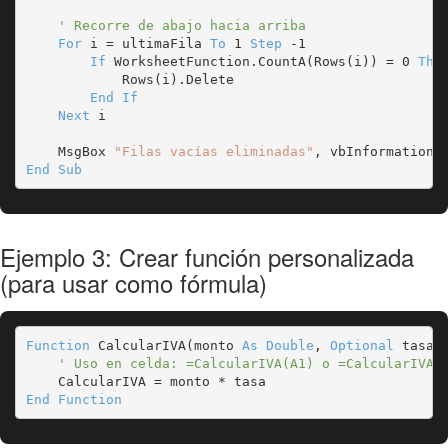
' Recorre de abajo hacia arriba
For
 i = ultimaFila 
To
 1 
Step
 -1

If
 WorksheetFunction.CountA(Rows(i)) = 0 
The
            Rows(i).Delete

End If
Next
 i

    MsgBox 
"Filas vacías eliminadas"
End Sub
Ejemplo 3: Crear función personalizada
(para usar como fórmula)
Function
 CalcularIVA(monto 
As Double
, 
Optional
 tasa 
' Uso en celda: =CalcularIVA(A1) o =CalcularIVA(
End Function