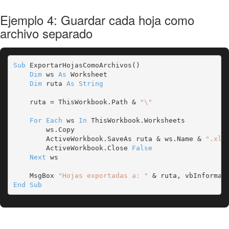
Ejemplo 4: Guardar cada hoja como
archivo separado
Sub
 ExportarHojasComoArchivos()

Dim
 ws 
As
 Worksheet

Dim
 ruta 
As String
    ruta = ThisWorkbook.Path & 
"\"
For Each
 ws 
In
 ThisWorkbook.Worksheets

        ws.Copy

        ActiveWorkbook.SaveAs ruta & ws.Name & 
".xls
        ActiveWorkbook.Close 
False
Next
 ws

    MsgBox 
"Hojas exportadas a: "
End Sub