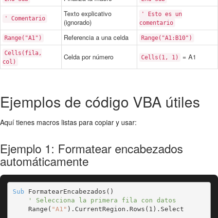
Texto explicativo
' Esto es un
' Comentario
(ignorado)
comentario
Referencia a una celda
Range("A1")
Range("A1:B10")
Cells(fila,
Celda por número
= A1
Cells(1, 1)
col)
Ejemplos de código VBA útiles
Aquí tienes macros listas para copiar y usar:
Ejemplo 1: Formatear encabezados
automáticamente
Sub
 FormatearEncabezados()

' Selecciona la primera fila con datos
    Range(
"A1"
).CurrentRegion.Rows(1).Select
