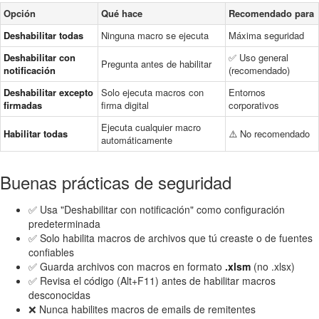
Opción
Qué hace
Recomendado para
Deshabilitar todas
Ninguna macro se ejecuta
Máxima seguridad
Deshabilitar con
✅ Uso general
Pregunta antes de habilitar
notificación
(recomendado)
Deshabilitar excepto
Solo ejecuta macros con
Entornos
firmadas
firma digital
corporativos
Ejecuta cualquier macro
Habilitar todas
⚠️ No recomendado
automáticamente
Buenas prácticas de seguridad
✅ Usa "Deshabilitar con notificación" como configuración
predeterminada
✅ Solo habilita macros de archivos que tú creaste o de fuentes
confiables
✅ Guarda archivos con macros en formato
.xlsm
(no .xlsx)
✅ Revisa el código (Alt+F11) antes de habilitar macros
desconocidas
❌ Nunca habilites macros de emails de remitentes