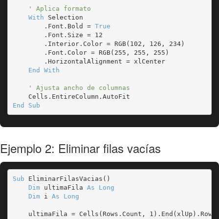
' Aplica formato
With
 Selection

        .Font.Bold = 
True
        .Font.Size = 12

        .Interior.Color = RGB(102, 126, 234)

        .Font.Color = RGB(255, 255, 255)

        .HorizontalAlignment = xlCenter

End With
' Ajusta ancho de columnas
End Sub
Ejemplo 2: Eliminar filas vacías
Sub
 EliminarFilasVacias()

Dim
 ultimaFila 
As Long
Dim
 i 
As Long
    ultimaFila = Cells(Rows.Count, 1).End(xlUp).Row
