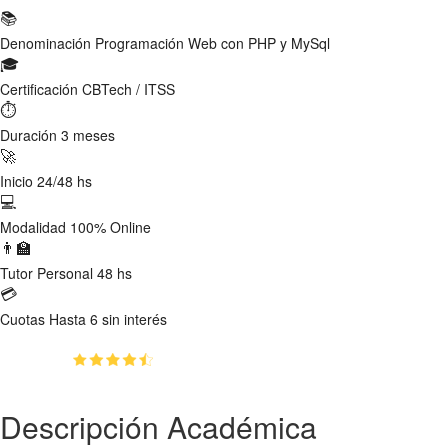
📚
Denominación
Programación Web con PHP y MySql
🎓
Certificación
CBTech / ITSS
⏱
Duración
3 meses
🚀
Inicio
24/48 hs
💻
Modalidad
100% Online
👨‍🏫
Tutor
Personal 48 hs
💳
Cuotas
Hasta 6 sin interés
(4.3)
👥
2930
estudiantes inscriptos
Descripción Académica