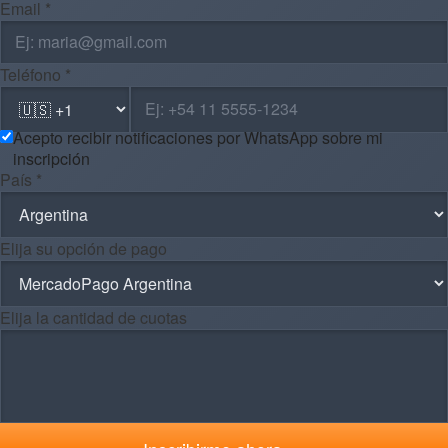
Email *
Teléfono *
Acepto recibir notificaciones por WhatsApp sobre mi
inscripción
País *
Elija su opción de pago
Elija la cantidad de cuotas