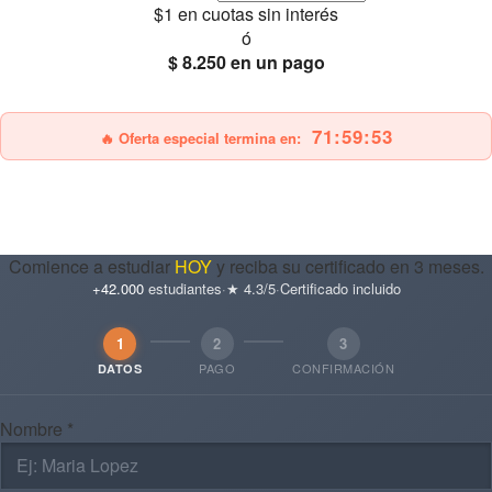
$1
en cuotas sin interés
ó
$ 8.250
en un pago
25% OFF
Envío gratis
71:59:52
🔥 Oferta especial termina en:
Comience a estudiar
HOY
y reciba su certificado en 3 meses.
+42.000
estudiantes
·
★ 4.3/5
·
Certificado incluido
1
2
3
PAGO
CONFIRMACIÓN
DATOS
Nombre *