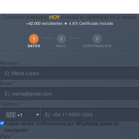
Comience a estudiar
HOY
y reciba su certificado en 2 meses.
+42.000
estudiantes
·
★ 4.8/5
·
Certificado incluido
1
2
3
PAGO
CONFIRMACIÓN
DATOS
Nombre *
Email *
Teléfono *
Acepto recibir notificaciones por WhatsApp sobre mi
inscripción
País *