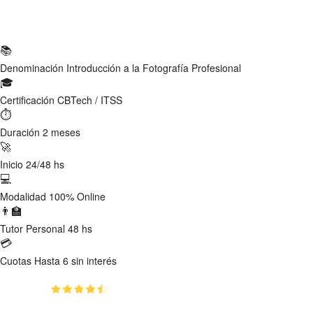
Ficha Técnica
📚
Denominación
Introducción a la Fotografía Profesional
🎓
Certificación
CBTech / ITSS
⏱
Duración
2 meses
🚀
Inicio
24/48 hs
💻
Modalidad
100% Online
👨‍🏫
Tutor
Personal 48 hs
💳
Cuotas
Hasta 6 sin interés
(4.8)
👥
1160
estudiantes inscriptos