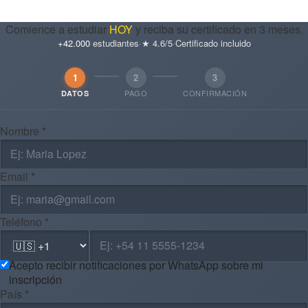
Comience a estudiar
HOY
y reciba su certificado en 3 meses.
+42.000
estudiantes
·
★ 4.6/5
·
Certificado incluido
1
2
3
PAGO
CONFIRMACIÓN
DATOS
Nombre *
Email *
Teléfono *
Acepto recibir notificaciones por WhatsApp sobre mi
inscripción
País *