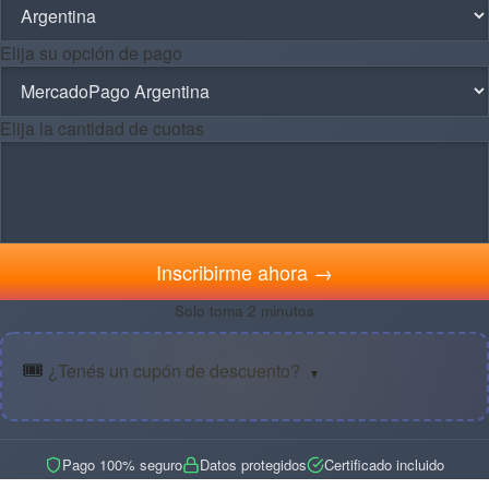
Elija su opción de pago
Elija la cantidad de cuotas
Inscribirme ahora →
Solo toma 2 minutos
🎟️
¿Tenés un cupón de descuento?
▼
Pago 100% seguro
Datos protegidos
Certificado incluido