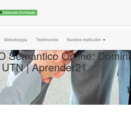
Educación Certificada
Metodología
Testimonios
Nuestra institución
O Semántico Online: Domin
ón UTN | Aprender21