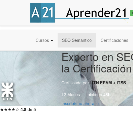
Cursos
SEO Semántico
Certificaciones
Experto en SE
la Certificaci
Certificado por
UTN FRVM + ITSS
12 Meses — Inicio en 48hs
Inscribirme ahora →
★★★★☆
4.8
de 5