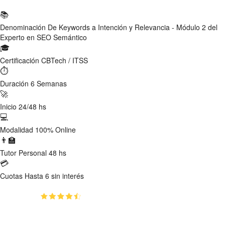
📚
Denominación
De Keywords a Intención y Relevancia - Módulo 2 del
Experto en SEO Semántico
🎓
Certificación
CBTech / ITSS
⏱
Duración
6 Semanas
🚀
Inicio
24/48 hs
💻
Modalidad
100% Online
👨‍🏫
Tutor
Personal 48 hs
💳
Cuotas
Hasta 6 sin interés
(4.8)
👥
64
estudiantes inscriptos