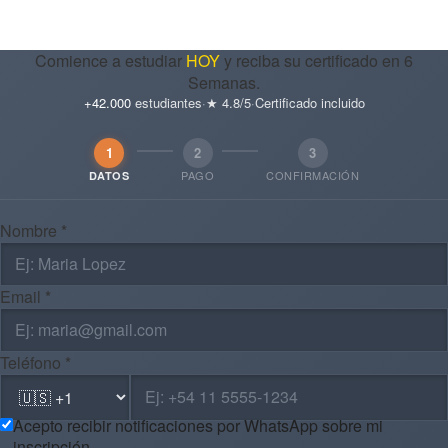
Comience a estudiar
HOY
y reciba su certificado en 6
Semanas.
+42.000
estudiantes
·
★ 4.8/5
·
Certificado incluido
1
2
3
PAGO
CONFIRMACIÓN
DATOS
Nombre *
Email *
Teléfono *
Acepto recibir notificaciones por WhatsApp sobre mi
inscripción