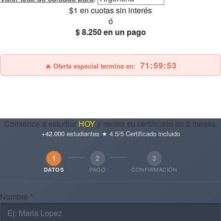
$1
en cuotas sin interés
ó
$ 8.250
en un pago
25% OFF
Envío gratis
71:59:52
🔥 Oferta especial termina en:
Comience a estudiar
HOY
y reciba su certificado en 2 meses.
+42.000
estudiantes
·
★ 4.5/5
·
Certificado incluido
1
2
3
PAGO
CONFIRMACIÓN
DATOS
Nombre *