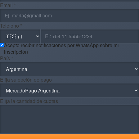
Email *
Teléfono *
Acepto recibir notificaciones por WhatsApp sobre mi
inscripción
País *
Elija su opción de pago
Elija la cantidad de cuotas