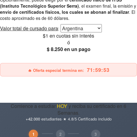
(Instituto Tecnológico Superior Serra)
, el examen final, la emisión y
envío de certificados físicos, los cuales se abonan al finalizar
. El
costo aproximado es de 60 dólares.
Valor total
de cursado para
:
$1
en cuotas sin interés
ó
$ 8.250
en un pago
25% OFF
Envío gratis
71:59:51
🔥 Oferta especial termina en:
Comience a estudiar
HOY
y reciba su certificado en 6
Semanas.
+42.000
estudiantes
·
★ 4.8/5
·
Certificado incluido
1
2
3