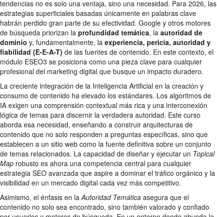
tendencias no es solo una ventaja, sino una necesidad. Para 2026, las
estrategias superficiales basadas únicamente en palabras clave
habrán perdido gran parte de su efectividad. Google y otros motores
de búsqueda priorizan la
profundidad temática
, la
autoridad de
dominio
y, fundamentalmente, la
experiencia, pericia, autoridad y
fiabilidad (E-E-A-T)
de las fuentes de contenido. En este contexto, el
módulo ESEO3 se posiciona como una pieza clave para cualquier
profesional del marketing digital que busque un impacto duradero.
La creciente integración de la Inteligencia Artificial en la creación y
consumo de contenido ha elevado los estándares. Los algoritmos de
IA exigen una comprensión contextual más rica y una interconexión
lógica de temas para discernir la verdadera autoridad. Este curso
aborda esa necesidad, enseñando a construir arquitecturas de
contenido que no solo responden a preguntas específicas, sino que
establecen a un sitio web como la fuente definitiva sobre un conjunto
de temas relacionados. La capacidad de diseñar y ejecutar un
Topical
Map
robusto es ahora una competencia central para cualquier
estrategia SEO avanzada que aspire a dominar el tráfico orgánico y la
visibilidad en un mercado digital cada vez más competitivo.
Asimismo, el énfasis en la
Autoridad Temática
asegura que el
contenido no solo sea encontrado, sino también valorado y confiado
por usuarios y motores de búsqueda. En un entorno donde abunda la