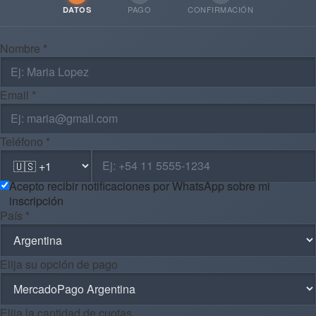
PAGO
CONFIRMACIÓN
DATOS
Nombre *
Email *
Teléfono *
Acepto recibir notificaciones por WhatsApp sobre mi
inscripción
País *
Elija su opción de pago
Elija la cantidad de cuotas