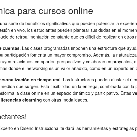
nica para cursos online
una serie de beneficios significativos que pueden potenciar la experien
esión en vivo, los estudiantes pueden plantear sus dudas en el momento y
ucle de retroalimentación constante que es difícil de replicar en otros
de cuentas
. Las clases programadas imponen una estructura que ayuda 
 su participación fomenta un mayor compromiso. Además, la naturaleza
struyen relaciones, comparten perspectivas y colaboran en proyectos, 
as donde el networking es un valor añadido, como en un experto en di
ersonalización en tiempo real
. Los instructores pueden ajustar el ri
edida que surgen. Esta flexibilidad en la entrega, combinada con la p
nsforma la clase online en un espacio dinámico y participativo. Estas
ve
iferencias elearning
con otras modalidades.
actantes!
perto en Diseño Instruccional te dará las herramientas y estrategias p