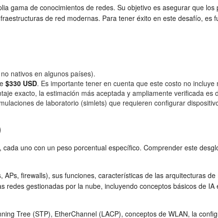
 gama de conocimientos de redes. Su objetivo es asegurar que los pr
raestructuras de red modernas. Para tener éxito en este desafío, es f
no nativos en algunos países).
de
$330 USD
. Es importante tener en cuenta que este costo no incluye 
taje exacto, la estimación más aceptada y ampliamente verificada es
imulaciones de laboratorio (simlets) que requieren configurar dispositiv
)
 cada uno con un peso porcentual específico. Comprender este desglos
, APs, firewalls), sus funciones, características de las arquitectura
 las redes gestionadas por la nube, incluyendo conceptos básicos de IA 
anning Tree (STP), EtherChannel (LACP), conceptos de WLAN, la confi