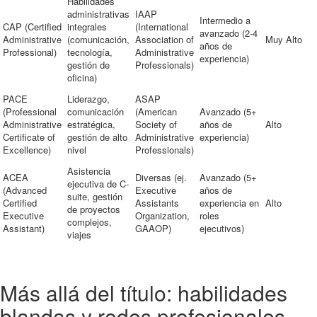
Habilidades
administrativas
IAAP
Intermedio a
CAP (Certified
integrales
(International
avanzado (2-4
Administrative
(comunicación,
Association of
Muy Alto
años de
Professional)
tecnología,
Administrative
experiencia)
gestión de
Professionals)
oficina)
PACE
Liderazgo,
ASAP
(Professional
comunicación
(American
Avanzado (5+
Administrative
estratégica,
Society of
años de
Alto
Certificate of
gestión de alto
Administrative
experiencia)
Excellence)
nivel
Professionals)
Asistencia
ACEA
Diversas (ej.
Avanzado (5+
ejecutiva de C-
(Advanced
Executive
años de
suite, gestión
Certified
Assistants
experiencia en
Alto
de proyectos
Executive
Organization,
roles
complejos,
Assistant)
GAAOP)
ejecutivos)
viajes
Más allá del título: habilidades
blandas y redes profesionales