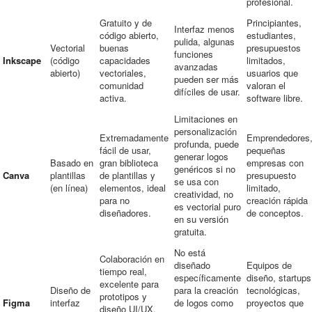
profesional.
Gratuito y de
Principiantes,
Interfaz menos
código abierto,
estudiantes,
pulida, algunas
Vectorial
buenas
presupuestos
funciones
Inkscape
(código
capacidades
limitados,
avanzadas
abierto)
vectoriales,
usuarios que
pueden ser más
comunidad
valoran el
difíciles de usar.
activa.
software libre.
Limitaciones en
personalización
Extremadamente
Emprendedores
profunda, puede
fácil de usar,
pequeñas
generar logos
Basado en
gran biblioteca
empresas con
genéricos si no
Canva
plantillas
de plantillas y
presupuesto
se usa con
(en línea)
elementos, ideal
limitado,
creatividad, no
para no
creación rápida
es vectorial puro
diseñadores.
de conceptos.
en su versión
gratuita.
No está
Colaboración en
diseñado
Equipos de
tiempo real,
específicamente
diseño, startups
excelente para
Diseño de
para la creación
tecnológicas,
prototipos y
Figma
interfaz
de logos como
proyectos que
diseño UI/UX,