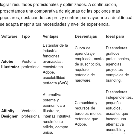
lograr resultados profesionales y optimizados. A continuación,
presentamos una comparativa de algunas de las opciones más
populares, destacando sus pros y contras para ayudarte a decidir cuál
se adapta mejor a tus necesidades y nivel de experiencia.
Software
Tipo
Ventajas
Desventajas
Ideal para
Estándar de la
Curva de
Diseñadores
industria,
aprendizaje
gráficos
funciones
empinada, costo
profesionales,
Adobe
Vectorial
avanzadas,
de suscripción,
agencias,
Illustrator
profesional
ecosistema
requiere
proyectos
Adobe,
potencia de
complejos de
escalabilidad
hardware.
branding.
perfecta (SVG).
Diseñadores
Alternativa
independientes,
potente y
Comunidad y
pequeños
económica a
recursos de
estudios,
Affinity
Vectorial
Illustrator,
terceros menos
usuarios que
Designer
profesional
interfaz intuitiva,
extensos que
buscan una
rendimiento
Adobe.
alternativa
sólido, compra
asequible y
única.