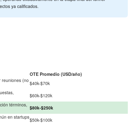
ctos ya calificados.
OTE Promedio (USD/año)
r reuniones (no
$40k-$70k
uestas,
$60k-$120k
ción términos,
$80k-$250k
mún en startups
$50k-$100k