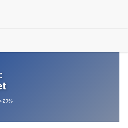
:
et
10-20%