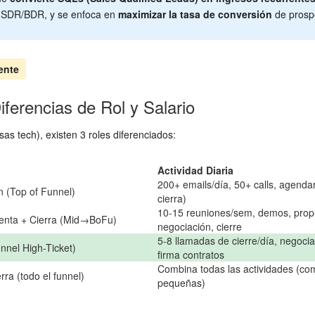
el SDR/BDR, y se enfoca en
maximizar la tasa de conversión
de prospe
ente
ferencias de Rol y Salario
as tech), existen 3 roles diferenciados:
Actividad Diaria
200+ emails/día, 50+ calls, agenda
n (Top of Funnel)
cierra)
10-15 reuniones/sem, demos, prop
esenta + Cierra (Mid→BoFu)
negociación, cierre
5-8 llamadas de cierre/día, negocia
nnel High-Ticket)
firma contratos
Combina todas las actividades (co
rra (todo el funnel)
pequeñas)