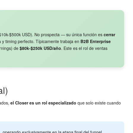
$10k-$500k USD). No prospecta — su única función es
cerrar
 y timing perfecto. Típicamente trabaja en
B2B Enterprise
rnings) de
$80k-$250k USD/año
. Este es el rol de ventas
l)
rados,
el Closer es un rol especializado
que solo existe cuando
s
, operando exclusivamente en la etapa final del funnel