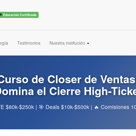
Educación Certificada
ogía
Testimonios
Nuestra institución
Curso de Closer de Ventas
omina el Cierre High-Tick
E $80k-$250k | 🎯 Deals $10k-$500k | 🔥 Comisiones 