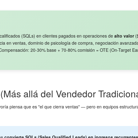
s calificados (SQLs) en clientes pagados en operaciones de
alto valor
(
ia en ventas, dominio de psicología de compra, negociación avanzada
 Compensación: 20-30% base + 70-80% comisión = OTE (On-Target Ea
(Más allá del Vendedor Tradiciona
ayoría piensa que es "el que cierra ventas" — pero en equipos estructu
que
convierte SQLs (Sales Qualified Leads) en ingresos recurrente