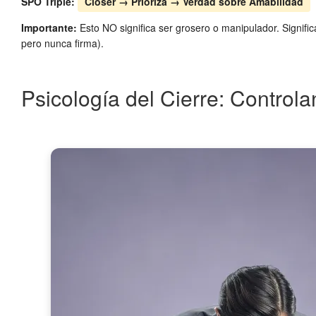
SPO Triple:
Closer → Prioriza → Verdad sobre Amabilidad
Importante:
Esto NO significa ser grosero o manipulador. Signifi
pero nunca firma).
Psicología del Cierre: Control