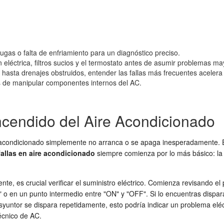
fugas o falta de enfriamiento para un diagnóstico preciso.
 eléctrica, filtros sucios y el termostato antes de asumir problemas ma
asta drenajes obstruidos, entender las fallas más frecuentes acelera 
s de manipular componentes internos del AC.
cendido del Aire Acondicionado
 acondicionado simplemente no arranca o se apaga inesperadamente. E
fallas en aire acondicionado
siempre comienza por lo más básico: la 
te, es crucial verificar el suministro eléctrico. Comienza revisando el 
F" o en un punto intermedio entre "ON" y "OFF". Si lo encuentras dispar
untor se dispara repetidamente, esto podría indicar un problema eléctr
técnico de AC.