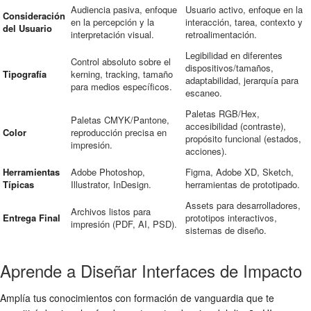
Audiencia pasiva, enfoque
Usuario activo, enfoque en la
Consideración
en la percepción y la
interacción, tarea, contexto y
del Usuario
interpretación visual.
retroalimentación.
Legibilidad en diferentes
Control absoluto sobre el
dispositivos/tamaños,
Tipografía
kerning, tracking, tamaño
adaptabilidad, jerarquía para
para medios específicos.
escaneo.
Paletas RGB/Hex,
Paletas CMYK/Pantone,
accesibilidad (contraste),
Color
reproducción precisa en
propósito funcional (estados,
impresión.
acciones).
Herramientas
Adobe Photoshop,
Figma, Adobe XD, Sketch,
Típicas
Illustrator, InDesign.
herramientas de prototipado.
Assets para desarrolladores,
Archivos listos para
Entrega Final
prototipos interactivos,
impresión (PDF, AI, PSD).
sistemas de diseño.
Aprende a Diseñar Interfaces de Impacto
Amplía tus conocimientos con formación de vanguardia que te