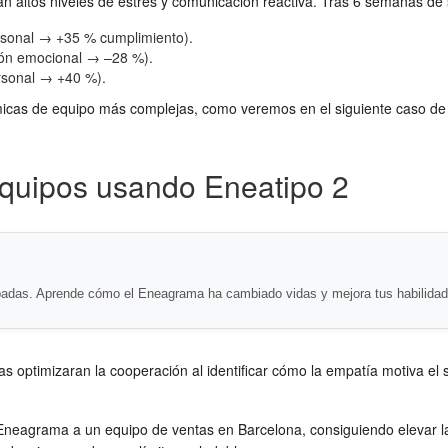
 altos niveles de estrés y comunicación reactiva. Tras 6 semanas de
sonal → +35 % cumplimiento).
ión emocional → –28 %).
rsonal → +40 %).
micas de equipo más complejas, como veremos en el siguiente caso de 
Equipos usando Eneatipo 2
badas. Aprende cómo el Eneagrama ha cambiado vidas y mejora tus habilidad
optimizaran la cooperación al identificar cómo la empatía motiva el ser
 Eneagrama a un equipo de ventas en Barcelona, consiguiendo elevar la