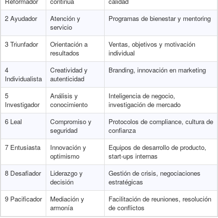
Reformador
continua
calidad
2 Ayudador
Atención y
Programas de bienestar y mentoring
servicio
3 Triunfador
Orientación a
Ventas, objetivos y motivación
resultados
individual
4
Creatividad y
Branding, innovación en marketing
Individualista
autenticidad
5
Análisis y
Inteligencia de negocio,
Investigador
conocimiento
investigación de mercado
6 Leal
Compromiso y
Protocolos de compliance, cultura de
seguridad
confianza
7 Entusiasta
Innovación y
Equipos de desarrollo de producto,
optimismo
start-ups internas
8 Desafiador
Liderazgo y
Gestión de crisis, negociaciones
decisión
estratégicas
9 Pacificador
Mediación y
Facilitación de reuniones, resolución
armonía
de conflictos