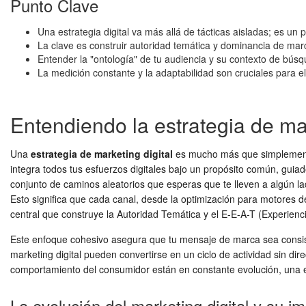
Punto Clave
Una estrategia digital va más allá de tácticas aisladas; es un 
La clave es construir autoridad temática y dominancia de marc
Entender la "ontología" de tu audiencia y su contexto de bús
La medición constante y la adaptabilidad son cruciales para el
Entendiendo la estrategia de mar
Una
estrategia de marketing digital
es mucho más que simplemente
integra todos tus esfuerzos digitales bajo un propósito común, guiad
conjunto de caminos aleatorios que esperas que te lleven a algún l
Esto significa que cada canal, desde la optimización para motores d
central que construye la Autoridad Temática y el E-E-A-T (Experienci
Este enfoque cohesivo asegura que tu mensaje de marca sea consisten
marketing digital pueden convertirse en un ciclo de actividad sin d
comportamiento del consumidor están en constante evolución, una est
La evolución del marketing digital y su i