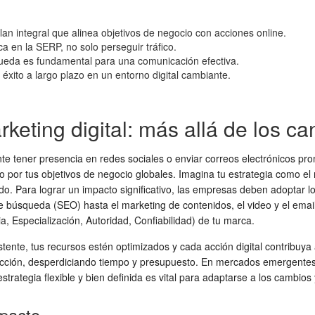
plan integral que alinea objetivos de negocio con acciones online.
a en la SERP, no solo perseguir tráfico.
queda es fundamental para una comunicación efectiva.
 éxito a largo plazo en un entorno digital cambiante.
keting digital: más allá de los ca
 tener presencia en redes sociales o enviar correos electrónicos pr
o por tus objetivos de negocio globales. Imagina tu estrategia como el 
ado. Para lograr un impacto significativo, las empresas deben adoptar
e búsqueda (SEO) hasta el marketing de contenidos, el video y el email
a, Especialización, Autoridad, Confiabilidad) de tu marca.
te, tus recursos estén optimizados y cada acción digital contribuya a
irección, desperdiciando tiempo y presupuesto. En mercados emergentes 
rategia flexible y bien definida es vital para adaptarse a los cambios 
mpacto