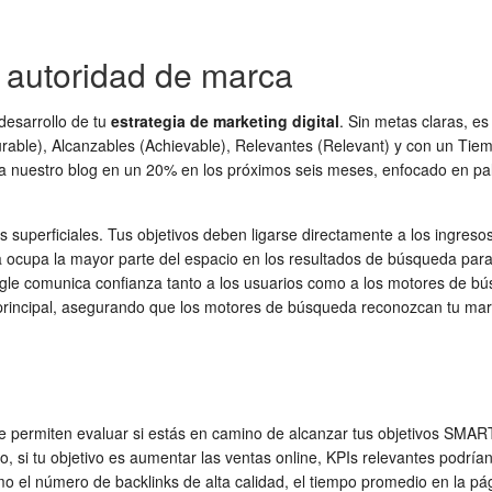
a autoridad de marca
 desarrollo de tu
estrategia de marketing digital
. Sin metas claras, es
rable), Alcanzables (Achievable), Relevantes (Relevant) y con un Tie
o a nuestro blog en un 20% en los próximos seis meses, enfocado en pa
 superficiales. Tus objetivos deben ligarse directamente a los ingreso
ocupa la mayor parte del espacio en los resultados de búsqueda para c
e comunica confianza tanto a los usuarios como a los motores de búsq
ma principal, asegurando que los motores de búsqueda reconozcan tu mar
 permiten evaluar si estás en camino de alcanzar tus objetivos SMART.
 si tu objetivo es aumentar las ventas online, KPIs relevantes podrían 
como el número de backlinks de alta calidad, el tiempo promedio en la 