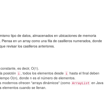
el mismo tipo de datos, almacenados en ubicaciones de memoria
e. Piensa en un array como una fila de casilleros numerados, donde
ue revisar los casilleros anteriores.
constante, es decir, O(1).
la posición
, todos los elementos desde
hasta el final deben
i
i
n tiempo O(n), donde n es el número de elementos.
jes modernos ofrecen "arrays dinámicos" (como
en Java
ArrayList
s elementos cuando se llenan.