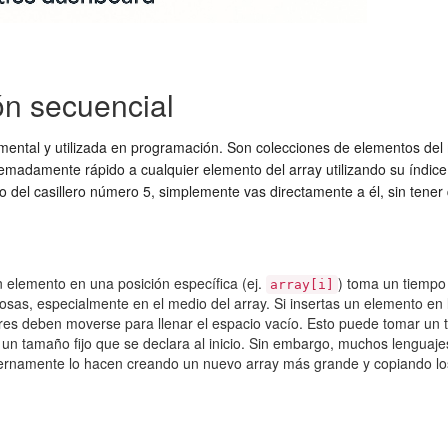
ón secuencial
damental y utilizada en programación. Son colecciones de elementos d
remadamente rápido a cualquier elemento del array utilizando su índic
 del casillero número 5, simplemente vas directamente a él, sin tener q
 elemento en una posición específica (ej.
) toma un tiempo 
array[i]
sas, especialmente en el medio del array. Si insertas un elemento en 
iores deben moverse para llenar el espacio vacío. Esto puede tomar u
n un tamaño fijo que se declara al inicio. Sin embargo, muchos lengua
rnamente lo hacen creando un nuevo array más grande y copiando lo