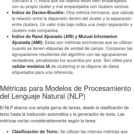
(cercano a 1) indica que los objetos están bien emparejados
con su propio cluster y mal emparejados con clusters vecinos.
Índice de Davies-Bouldin:
Otra métrica intrínseca, que calcula
la relación entre la dispersión dentro del cluster y la separación
entre clusters. Un valor más bajo indica una mejor separación y
clusters más compactos.
Índice de Rand Ajustado (ARI) y Mutual Information
Ajustada (AMI):
Estas son métricas extrínsecas que se utilizan
cuando se tienen etiquetas de verdad de campo. Comparan las
agrupaciones resultantes del algoritmo con las agrupaciones
verdaderas, penalizando los acuerdos por azar. Son útiles para
validar modelos IA
de clustering si se dispone de datos
etiquetados para una referencia.
Métricas para Modelos de Procesamiento
del Lenguaje Natural (NLP)
El NLP abarca una amplia gama de tareas, desde la clasificación de
texto hasta la traducción automática y la generación de texto. Las
métricas varían considerablemente según la tarea:
Clasificación de Texto:
Se utilizan las mismas métricas que