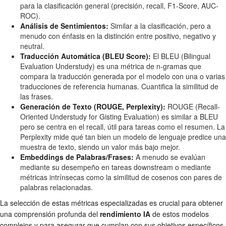
para la clasificación general (precisión, recall, F1-Score, AUC-
ROC).
Análisis de Sentimientos:
Similar a la clasificación, pero a
menudo con énfasis en la distinción entre positivo, negativo y
neutral.
Traducción Automática (BLEU Score):
El BLEU (Bilingual
Evaluation Understudy) es una métrica de n-gramas que
compara la traducción generada por el modelo con una o varias
traducciones de referencia humanas. Cuantifica la similitud de
las frases.
Generación de Texto (ROUGE, Perplexity):
ROUGE (Recall-
Oriented Understudy for Gisting Evaluation) es similar a BLEU
pero se centra en el recall, útil para tareas como el resumen. La
Perplexity mide qué tan bien un modelo de lenguaje predice una
muestra de texto, siendo un valor más bajo mejor.
Embeddings de Palabras/Frases:
A menudo se evalúan
mediante su desempeño en tareas downstream o mediante
métricas intrínsecas como la similitud de cosenos con pares de
palabras relacionadas.
La selección de estas métricas especializadas es crucial para obtener
una comprensión profunda del
rendimiento IA
de estos modelos
complejos y para asegurar que cumplan con sus objetivos específicos.