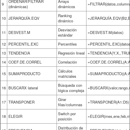
ORDENAR/FILTRAR
Arrays
9
=FILTRAR(datos,column
(dinámicas)
dinámicos
Ranking
10
JERARQUÍA.EQV
=JERARQUÍA.EQV(B2,B
dinámico
Desviación
11
DESVEST.M
=DESVEST.M(datos)
estándar
12
PERCENTIL.EXC
Percentiles
=PERCENTIL.EXC(datos,
13
TENDENCIA
Regresión lineal
=TENDENCIA(Y,X,,TRU
14
COEF.DE.CORREL
Correlación
=COEF.DE.CORREL(A:A
Cálculos
15
SUMAPRODUCTO
=SUMAPRODUCTO((A:A=
matriciales
Búsqueda con
16
BUSCARX lateral
=BUSCARX(valor,rango,re
lógica compleja
Girar
17
TRANSPONER
=TRANSPONER(A1:D5)
filas/columnas
Switch por
18
ELEGIR
=ELEGIR(mes,ene,feb,mar
posición
Distribución de