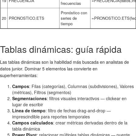
19
FRECUENCIA
=FRECUENCIA(datos,inte
frecuencias
Pronóstico con
20
PRONOSTICO.ETS
series de
=PRONOSTICO.ETS(fecha
tiempo
Tablas dinámicas: guía rápida
Las tablas dinámicas son la habilidad más buscada en analistas de
datos junior. Dominar 5 elementos las convierte en
superherramientas:
Campos
: Filas (categorías), Columnas (subdivisiones), Valores
(métricas), Filtros (segmentos)
Segmentaciones
: filtros visuales interactivos — clickear en
lugar de escribir
Línea de tiempo
: filtro de fechas drag-and-drop —
imprescindible para reportes temporales
Campos calculados
: crear métricas derivadas dentro de la
tabla dinámica
Power Pivot
: relacionar múltiples tablas dinámicas — puente