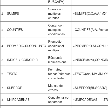
BUSCARV)
Suma con
2
SUMIFS
múltiples
=SUMIFS(C:C,A:A,"MX",
criterios
Contar con
3
COUNTIFS
múltiples
=COUNTIFS(A:A,"Ventas
condiciones
Promedio
4
PROMEDIO.SI.CONJUNTO
condicional
=PROMEDIO.SI.CONJUN
múltiple
Búsqueda
5
ÍNDICE + COINCIDIR
=ÍNDICE(datos,COINCIDI
bidimensional
Formatear
6
TEXTO
fechas/números
=TEXTO(A2,"MMMM YY
como texto
Manejo de
7
SI.ERROR
=SI.ERROR(BUSCARV(...
errores
Concatenar con
8
UNIRCADENAS
=UNIRCADENAS(", ",TR
separador