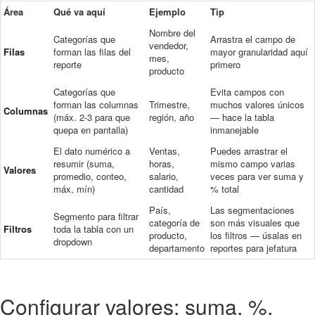
Área
Qué va aquí
Ejemplo
Tip
Nombre del
Categorías que
Arrastra el campo de
vendedor,
Filas
forman las filas del
mayor granularidad aquí
mes,
reporte
primero
producto
Categorías que
Evita campos con
forman las columnas
Trimestre,
muchos valores únicos
Columnas
(máx. 2-3 para que
región, año
— hace la tabla
quepa en pantalla)
inmanejable
El dato numérico a
Ventas,
Puedes arrastrar el
resumir (suma,
horas,
mismo campo varias
Valores
promedio, conteo,
salario,
veces para ver suma y
máx, mín)
cantidad
% total
País,
Las segmentaciones
Segmento para filtrar
categoría de
son más visuales que
Filtros
toda la tabla con un
producto,
los filtros — úsalas en
dropdown
departamento
reportes para jefatura
Configurar valores: suma, %,