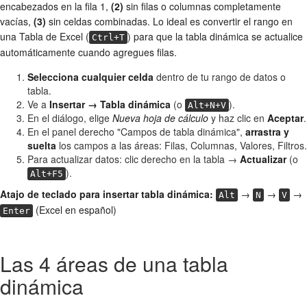
encabezados en la fila 1,
(2)
sin filas o columnas completamente
vacías,
(3)
sin celdas combinadas. Lo ideal es convertir el rango en
una Tabla de Excel (
) para que la tabla dinámica se actualice
Ctrl+T
automáticamente cuando agregues filas.
Selecciona cualquier celda
dentro de tu rango de datos o
tabla.
Ve a
Insertar → Tabla dinámica
(o
).
Alt+N+V
En el diálogo, elige
Nueva hoja de cálculo
y haz clic en
Aceptar
.
En el panel derecho "Campos de tabla dinámica",
arrastra y
suelta
los campos a las áreas: Filas, Columnas, Valores, Filtros.
Para actualizar datos: clic derecho en la tabla →
Actualizar
(o
).
Alt+F5
Atajo de teclado para insertar tabla dinámica:
→
→
→
Alt
N
V
(Excel en español)
Enter
Las 4 áreas de una tabla
dinámica