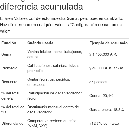
diferencia acumulada
El área Valores por defecto muestra
Suma
, pero puedes cambiarlo.
Haz clic derecho en cualquier valor → "Configuración de campo de
valor":
Función
Cuándo usarla
Ejemplo de resultado
Ventas totales, horas trabajadas,
Suma
$ 1.450.000 ARS
costos
Calificaciones, salarios, tickets
Promedio
$ 48.333 ARS/ticket
promedio
Contar registros, pedidos,
Recuento
87 pedidos
empleados
% del total
Participación de cada vendedor /
García: 23,4%
general
región
% del total de
Distribución mensual dentro de
García enero: 18,2%
fila
cada vendedor
Comparar vs período anterior
Diferencia de
+12,3% vs marzo
(MoM, YoY)