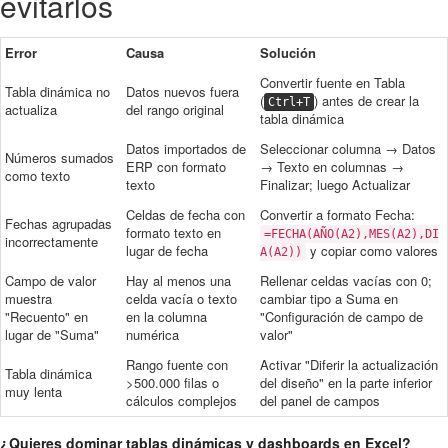
evitarlos
Error
Causa
Solución
Convertir fuente en Tabla
Tabla dinámica no
Datos nuevos fuera
(
) antes de crear la
Ctrl+T
actualiza
del rango original
tabla dinámica
Datos importados de
Seleccionar columna → Datos
Números sumados
ERP con formato
→ Texto en columnas →
como texto
texto
Finalizar; luego Actualizar
Celdas de fecha con
Convertir a formato Fecha:
Fechas agrupadas
formato texto en
=FECHA(AÑO(A2),MES(A2),DI
incorrectamente
lugar de fecha
y copiar como valores
A(A2))
Campo de valor
Hay al menos una
Rellenar celdas vacías con 0;
muestra
celda vacía o texto
cambiar tipo a Suma en
"Recuento" en
en la columna
"Configuración de campo de
lugar de "Suma"
numérica
valor"
Rango fuente con
Activar "Diferir la actualización
Tabla dinámica
>500.000 filas o
del diseño" en la parte inferior
muy lenta
cálculos complejos
del panel de campos
¿Quieres dominar tablas dinámicas y dashboards en Excel?