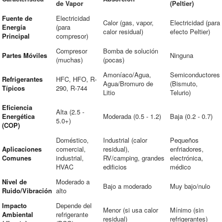
de Vapor
(Peltier)
Fuente de
Electricidad
Calor (gas, vapor,
Electricidad (para
Energía
(para
calor residual)
efecto Peltier)
Principal
compresor)
Compresor
Bomba de solución
Partes Móviles
Ninguna
(muchas)
(pocas)
Amoníaco/Agua,
Semiconductores
Refrigerantes
HFC, HFO, R-
Agua/Bromuro de
(Bismuto,
Típicos
290, R-744
Litio
Telurio)
Eficiencia
Alta (2.5 -
Energética
Moderada (0.5 - 1.2)
Baja (0.2 - 0.7)
5.0+)
(COP)
Doméstico,
Industrial (calor
Pequeños
Aplicaciones
comercial,
residual),
enfriadores,
Comunes
industrial,
RV/camping, grandes
electrónica,
HVAC
edificios
médico
Nivel de
Moderado a
Bajo a moderado
Muy bajo/nulo
Ruido/Vibración
alto
Impacto
Depende del
Menor (si usa calor
Mínimo (sin
Ambiental
refrigerante
residual)
refrigerantes)