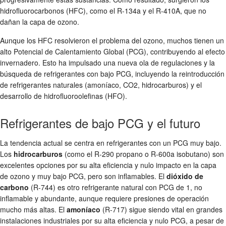
hidrofluorocarbonos (HFC), como el R-134a y el R-410A, que no
dañan la capa de ozono.
Aunque los HFC resolvieron el problema del ozono, muchos tienen un
alto Potencial de Calentamiento Global (PCG), contribuyendo al efecto
invernadero. Esto ha impulsado una nueva ola de regulaciones y la
búsqueda de refrigerantes con bajo PCG, incluyendo la reintroducción
de refrigerantes naturales (amoníaco, CO2, hidrocarburos) y el
desarrollo de hidrofluoroolefinas (HFO).
Refrigerantes de bajo PCG y el futuro
La tendencia actual se centra en refrigerantes con un PCG muy bajo.
Los
hidrocarburos
(como el R-290 propano o R-600a isobutano) son
excelentes opciones por su alta eficiencia y nulo impacto en la capa
de ozono y muy bajo PCG, pero son inflamables. El
dióxido de
carbono
(R-744) es otro refrigerante natural con PCG de 1, no
inflamable y abundante, aunque requiere presiones de operación
mucho más altas. El
amoníaco
(R-717) sigue siendo vital en grandes
instalaciones industriales por su alta eficiencia y nulo PCG, a pesar de