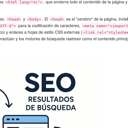
 es
, que encierra todo el contenido de la página y 
<html lang="es">
les:
y
. El
es el "cerebro" de la página, invisi
<head>
<body>
<head>
para la codificación de caracteres,
"UTF-8">
<meta name="viewpor
co) y enlaces a hojas de estilo CSS externas (
<link rel="styleshe
nteractúan y los motores de búsqueda rastrean como el contenido princi