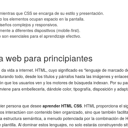
mientras que CSS se encarga de su estilo y presentación.
 los elementos ocupan espacio en la pantalla.
iseños complejos y responsivos.
nte a diferentes dispositivos (mobile-first).
son esenciales para el aprendizaje efectivo.
a web para principiantes
 da vida a internet. HTML, cuyo significado es "lenguaje de marcado de
urando todo, desde los títulos y párrafos hasta las imágenes y enlaces
ón que los usuarios ven y los motores de búsqueda indexan. Por su par
erviene para embellecerla, dándole color, tipografía, disposición y a
quier persona que desee
aprender HTML CSS
. HTML proporciona el si
rios interactúen con contenido bien organizado, sino que también facili
 la estructura semántica, a menudo potenciada por la combinación de 
 plantilla. Al dominar estos lenguajes, no solo estarás construyendo s