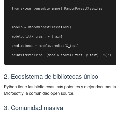
from sklearn.ensemble import RandomForestClassifier

modelo = RandomForestClassifier()

modelo.fit(X_train, y_train)

predicciones = modelo.predict(X_test)

print(f"Precisión: {modelo.score(X_test, y_test):.2%}")
2. Ecosistema de bibliotecas único
Python tiene las bibliotecas más potentes y mejor documenta
Microsoft y la comunidad open source.
3. Comunidad masiva