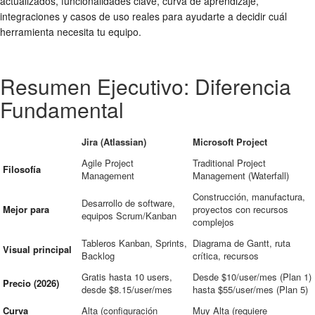
actualizados, funcionalidades clave, curva de aprendizaje,
integraciones y casos de uso reales para ayudarte a decidir cuál
herramienta necesita tu equipo.
Resumen Ejecutivo: Diferencia
Fundamental
Jira (Atlassian)
Microsoft Project
Agile Project
Traditional Project
Filosofía
Management
Management (Waterfall)
Construcción, manufactura,
Desarrollo de software,
Mejor para
proyectos con recursos
equipos Scrum/Kanban
complejos
Tableros Kanban, Sprints,
Diagrama de Gantt, ruta
Visual principal
Backlog
crítica, recursos
Gratis hasta 10 users,
Desde $10/user/mes (Plan 1)
Precio (2026)
desde $8.15/user/mes
hasta $55/user/mes (Plan 5)
Curva
Alta (configuración
Muy Alta (requiere