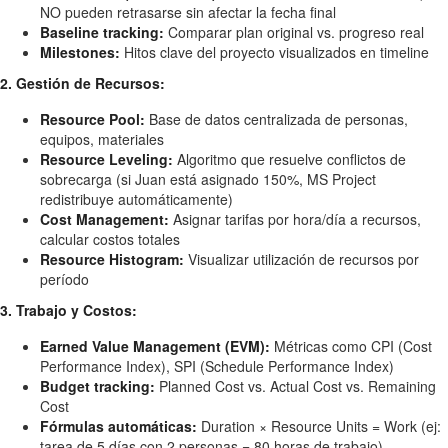
NO pueden retrasarse sin afectar la fecha final
Baseline tracking:
Comparar plan original vs. progreso real
Milestones:
Hitos clave del proyecto visualizados en timeline
2. Gestión de Recursos:
Resource Pool:
Base de datos centralizada de personas,
equipos, materiales
Resource Leveling:
Algoritmo que resuelve conflictos de
sobrecarga (si Juan está asignado 150%, MS Project
redistribuye automáticamente)
Cost Management:
Asignar tarifas por hora/día a recursos,
calcular costos totales
Resource Histogram:
Visualizar utilización de recursos por
período
3. Trabajo y Costos:
Earned Value Management (EVM):
Métricas como CPI (Cost
Performance Index), SPI (Schedule Performance Index)
Budget tracking:
Planned Cost vs. Actual Cost vs. Remaining
Cost
Fórmulas automáticas:
Duration × Resource Units = Work (ej:
tarea de 5 días con 2 personas = 80 horas de trabajo)