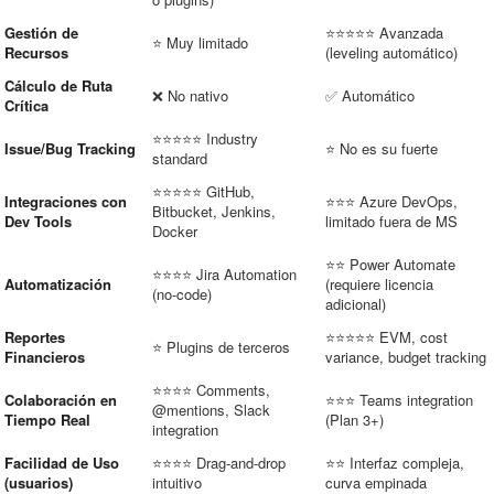
Gestión de
⭐⭐⭐⭐⭐ Avanzada
⭐ Muy limitado
Recursos
(leveling automático)
Cálculo de Ruta
❌ No nativo
✅ Automático
Crítica
⭐⭐⭐⭐⭐ Industry
Issue/Bug Tracking
⭐ No es su fuerte
standard
⭐⭐⭐⭐⭐ GitHub,
Integraciones con
⭐⭐⭐ Azure DevOps,
Bitbucket, Jenkins,
Dev Tools
limitado fuera de MS
Docker
⭐⭐ Power Automate
⭐⭐⭐⭐ Jira Automation
Automatización
(requiere licencia
(no-code)
adicional)
Reportes
⭐⭐⭐⭐⭐ EVM, cost
⭐ Plugins de terceros
Financieros
variance, budget tracking
⭐⭐⭐⭐ Comments,
Colaboración en
⭐⭐⭐ Teams integration
@mentions, Slack
Tiempo Real
(Plan 3+)
integration
Facilidad de Uso
⭐⭐⭐⭐ Drag-and-drop
⭐⭐ Interfaz compleja,
(usuarios)
intuitivo
curva empinada