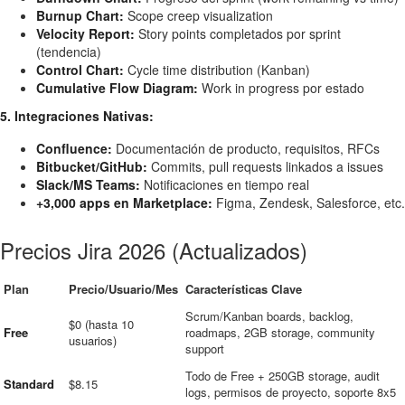
Burnup Chart:
Scope creep visualization
Velocity Report:
Story points completados por sprint
(tendencia)
Control Chart:
Cycle time distribution (Kanban)
Cumulative Flow Diagram:
Work in progress por estado
5. Integraciones Nativas:
Confluence:
Documentación de producto, requisitos, RFCs
Bitbucket/GitHub:
Commits, pull requests linkados a issues
Slack/MS Teams:
Notificaciones en tiempo real
+3,000 apps en Marketplace:
Figma, Zendesk, Salesforce, etc.
Precios Jira 2026 (Actualizados)
Plan
Precio/Usuario/Mes
Características Clave
Scrum/Kanban boards, backlog,
$0 (hasta 10
Free
roadmaps, 2GB storage, community
usuarios)
support
Todo de Free + 250GB storage, audit
Standard
$8.15
logs, permisos de proyecto, soporte 8x5