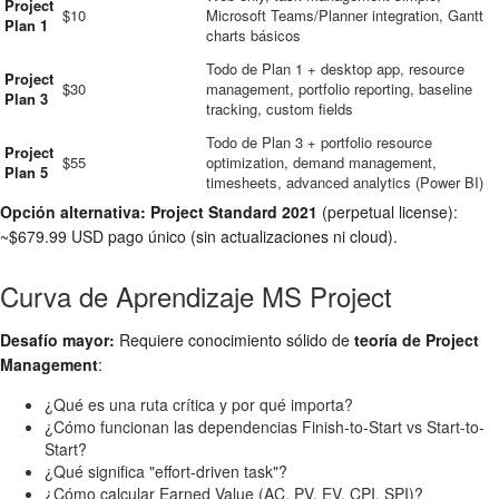
Project
$10
Microsoft Teams/Planner integration, Gantt
Plan 1
charts básicos
Todo de Plan 1 + desktop app, resource
Project
$30
management, portfolio reporting, baseline
Plan 3
tracking, custom fields
Todo de Plan 3 + portfolio resource
Project
$55
optimization, demand management,
Plan 5
timesheets, advanced analytics (Power BI)
Opción alternativa:
Project Standard 2021
(perpetual license):
~$679.99 USD pago único (sin actualizaciones ni cloud).
Curva de Aprendizaje MS Project
Desafío mayor:
Requiere conocimiento sólido de
teoría de Project
Management
:
¿Qué es una ruta crítica y por qué importa?
¿Cómo funcionan las dependencias Finish-to-Start vs Start-to-
Start?
¿Qué significa "effort-driven task"?
¿Cómo calcular Earned Value (AC, PV, EV, CPI, SPI)?