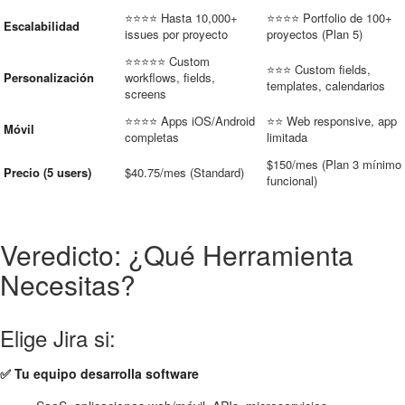
⭐⭐⭐⭐ Hasta 10,000+
⭐⭐⭐⭐ Portfolio de 100+
Escalabilidad
issues por proyecto
proyectos (Plan 5)
⭐⭐⭐⭐⭐ Custom
⭐⭐⭐ Custom fields,
Personalización
workflows, fields,
templates, calendarios
screens
⭐⭐⭐⭐ Apps iOS/Android
⭐⭐ Web responsive, app
Móvil
completas
limitada
$150/mes (Plan 3 mínimo
Precio (5 users)
$40.75/mes (Standard)
funcional)
Veredicto: ¿Qué Herramienta
Necesitas?
Elige Jira si:
✅ Tu equipo desarrolla software