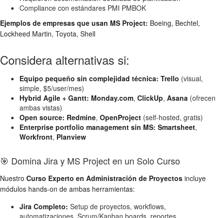
Compliance con estándares PMI PMBOK
Ejemplos de empresas que usan MS Project:
Boeing, Bechtel,
Lockheed Martin, Toyota, Shell
Considera alternativas si:
Equipo pequeño sin complejidad técnica:
Trello
(visual,
simple, $5/user/mes)
Hybrid Agile + Gantt:
Monday.com
,
ClickUp
,
Asana
(ofrecen
ambas vistas)
Open source:
Redmine
,
OpenProject
(self-hosted, gratis)
Enterprise portfolio management sin MS:
Smartsheet
,
Workfront
,
Planview
🎯 Domina Jira y MS Project en un Solo Curso
Nuestro
Curso Experto en Administración de Proyectos
incluye
módulos hands-on de ambas herramientas:
Jira Completo:
Setup de proyectos, workflows,
automatizaciones, Scrum/Kanban boards, reportes