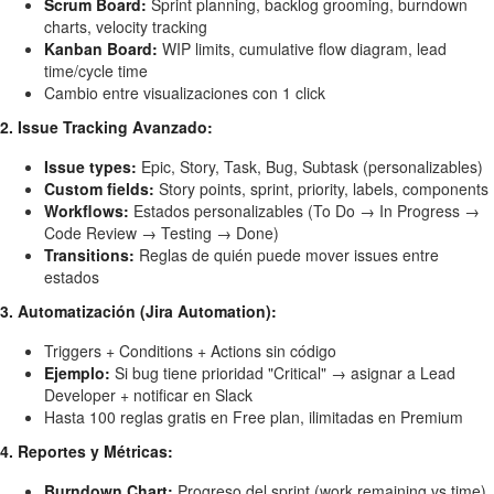
Scrum Board:
Sprint planning, backlog grooming, burndown
charts, velocity tracking
Kanban Board:
WIP limits, cumulative flow diagram, lead
time/cycle time
Cambio entre visualizaciones con 1 click
2. Issue Tracking Avanzado:
Issue types:
Epic, Story, Task, Bug, Subtask (personalizables)
Custom fields:
Story points, sprint, priority, labels, components
Workflows:
Estados personalizables (To Do → In Progress →
Code Review → Testing → Done)
Transitions:
Reglas de quién puede mover issues entre
estados
3. Automatización (Jira Automation):
Triggers + Conditions + Actions sin código
Ejemplo:
Si bug tiene prioridad "Critical" → asignar a Lead
Developer + notificar en Slack
Hasta 100 reglas gratis en Free plan, ilimitadas en Premium
4. Reportes y Métricas:
Burndown Chart:
Progreso del sprint (work remaining vs time)