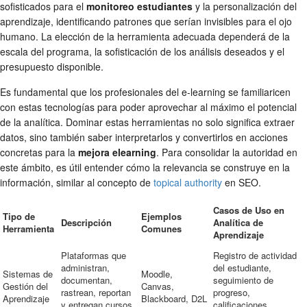
sofisticados para el
monitoreo estudiantes
y la personalización del
aprendizaje, identificando patrones que serían invisibles para el ojo
humano. La elección de la herramienta adecuada dependerá de la
escala del programa, la sofisticación de los análisis deseados y el
presupuesto disponible.
Es fundamental que los profesionales del e-learning se familiaricen
con estas tecnologías para poder aprovechar al máximo el potencial
de la analítica. Dominar estas herramientas no solo significa extraer
datos, sino también saber interpretarlos y convertirlos en acciones
concretas para la
mejora elearning
. Para consolidar la autoridad en
este ámbito, es útil entender cómo la relevancia se construye en la
información, similar al concepto de
topical authority
en SEO.
Casos de Uso en
Tipo de
Ejemplos
Descripción
Analítica de
Herramienta
Comunes
Aprendizaje
Plataformas que
Registro de actividad
administran,
del estudiante,
Sistemas de
Moodle,
documentan,
seguimiento de
Gestión del
Canvas,
rastrean, reportan
progreso,
Aprendizaje
Blackboard, D2L
y entregan cursos
calificaciones,