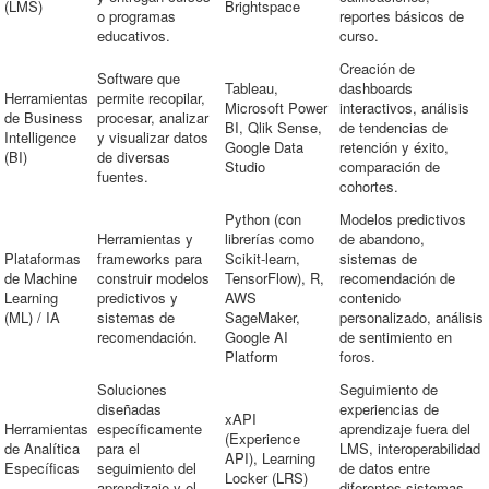
(LMS)
Brightspace
o programas
reportes básicos de
educativos.
curso.
Creación de
Software que
Tableau,
dashboards
Herramientas
permite recopilar,
Microsoft Power
interactivos, análisis
de Business
procesar, analizar
BI, Qlik Sense,
de tendencias de
Intelligence
y visualizar datos
Google Data
retención y éxito,
(BI)
de diversas
Studio
comparación de
fuentes.
cohortes.
Python (con
Modelos predictivos
Herramientas y
librerías como
de abandono,
Plataformas
frameworks para
Scikit-learn,
sistemas de
de Machine
construir modelos
TensorFlow), R,
recomendación de
Learning
predictivos y
AWS
contenido
(ML) / IA
sistemas de
SageMaker,
personalizado, análisis
recomendación.
Google AI
de sentimiento en
Platform
foros.
Soluciones
Seguimiento de
diseñadas
experiencias de
xAPI
Herramientas
específicamente
aprendizaje fuera del
(Experience
de Analítica
para el
LMS, interoperabilidad
API), Learning
Específicas
seguimiento del
de datos entre
Locker (LRS)
aprendizaje y el
diferentes sistemas