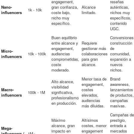
engagement,
reseñas
Nano-
gran confianza,
Alcance
auténticas,
1k - 10k
influencers
coste bajo,
limitado.
nichos muy
nicho muy
específicos,
específico.
contenido
UGC.
Buen equilibrio
Conversiones
entre alcance y
Requiere
construcción
engagement,
gestionar más
de
Micro-
10k - 100k
audiencias
colaboraciones
comunidad,
influencers
comprometidas,
para gran
expansión a
coste
alcance.
nuevos
moderado.
nichos.
Menor tasa de
Brand
Alto alcance,
engagement,
awareness,
visibilidad
Macro-
costes
lanzamientos
100k - 1M
significativa,
influencers
elevados,
de productos,
profesionalismo
audiencias
campañas
en producción.
más diluidas.
masivas.
Campañas de
Máximo
Altísimos
prestigio,
alcance, gran
costes, menor
entrada a
Mega-
impacto en
engagement
mercados
influencers /
1M+