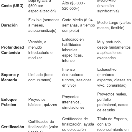
Bajo (gratis a
Medio-Alto
Alto ($5,000 -
Costo (USD)
$500 por
(inversión
$20,000+)
especialización)
significativa)
Flexible (semanas
Corto-Medio (8-24
Medio-Largo (varios
Duración
a meses,
semanas, a tiempo
meses, flexible)
autoaprendizaje)
completo)
Enfocado en
Variable, a
Muy profundo,
habilidades
Profundidad
menudo
desde fundamentos
laborales
Contenido
introductorio o
a aplicaciones
específicas,
modular
avanzadas
intenso
Intenso
Exhaustivo
Soporte y
Limitado (foros
(instructores,
(mentores
Mentoría
comunitarios)
tutores, sesiones
expertos, clases en
en vivo)
vivo, comunidad)
Proyectos reales,
Proyectos
Enfoque
Proyectos
portfolio
intensivos,
Práctico
básicos, quizzes
profesional, casos
simulaciones
de estudio
Certificados de
Título de Experto,
Certificados de
finalización, ayuda
con alto
Certificación
finalización (valor
de colocación
reconocimiento en
variable)