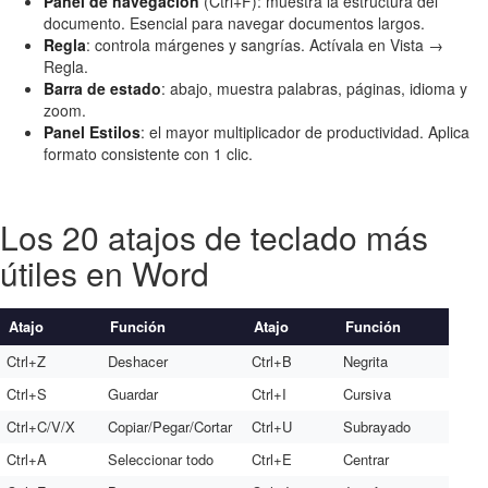
Panel de navegación
(Ctrl+F): muestra la estructura del
documento. Esencial para navegar documentos largos.
Regla
: controla márgenes y sangrías. Actívala en Vista →
Regla.
Barra de estado
: abajo, muestra palabras, páginas, idioma y
zoom.
Panel Estilos
: el mayor multiplicador de productividad. Aplica
formato consistente con 1 clic.
Los 20 atajos de teclado más
útiles en Word
Atajo
Función
Atajo
Función
Ctrl+Z
Deshacer
Ctrl+B
Negrita
Ctrl+S
Guardar
Ctrl+I
Cursiva
Ctrl+C/V/X
Copiar/Pegar/Cortar
Ctrl+U
Subrayado
Ctrl+A
Seleccionar todo
Ctrl+E
Centrar