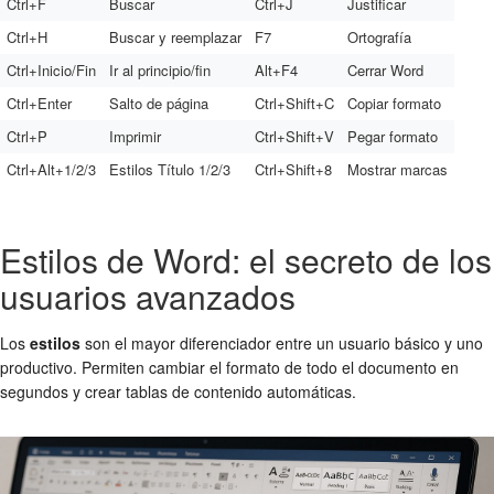
Ctrl+F
Buscar
Ctrl+J
Justificar
Ctrl+H
Buscar y reemplazar
F7
Ortografía
Ctrl+Inicio/Fin
Ir al principio/fin
Alt+F4
Cerrar Word
Ctrl+Enter
Salto de página
Ctrl+Shift+C
Copiar formato
Ctrl+P
Imprimir
Ctrl+Shift+V
Pegar formato
Ctrl+Alt+1/2/3
Estilos Título 1/2/3
Ctrl+Shift+8
Mostrar marcas
Estilos de Word: el secreto de los
usuarios avanzados
Los
estilos
son el mayor diferenciador entre un usuario básico y uno
productivo. Permiten cambiar el formato de todo el documento en
segundos y crear tablas de contenido automáticas.