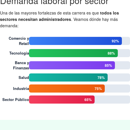
Demanda laboral por sector
Una de las mayores fortalezas de esta carrera es que
todos los
sectores necesitan administradores
. Veamos dónde hay más
demanda:
Comercio y
92%
Retail
88%
Tecnología
Banca y
85%
Finanzas
78%
Salud
75%
Industria
65%
Sector Público