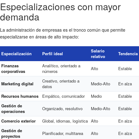
Especializaciones con mayor
demanda
La administración de empresas es el tronco común que permite
especializarse en áreas de alto impacto:
Salario
Especialización
Perfil ideal
Tendencia
relativo
Finanzas
Analítico, orientado a
Alto
Estable
corporativas
números
Creativo, orientado a
Marketing digital
Medio-Alto
En alza
datos
Recursos humanos
Empático, comunicador
Medio
Estable
Gestión de
Organizado, resolutivo
Medio-Alto
Estable
operaciones
Comercio exterior
Global, idiomas, logística
Alto
En alza
Gestión de
Planificador, multitarea
Alto
En alza
proyectos