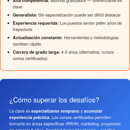
Alta competencia:
Muchos graduados — diferenciarse es
clave
Generalista:
Sin especialización puede ser difícil destacar
Experiencia requerida:
Los puestos senior piden años de
trayectoria
Actualización constante:
Herramientas y metodologías
cambian rápido
Carrera de grado larga:
4-5 años (alternativa: cursos
cortos certificados)
¿Cómo superar los desafíos?
La clave es
especializarse temprano
y
acumular
experiencia práctica
. Los cursos certificados permiten
formarte en áreas específicas (RRHH, marketing, proyectos)