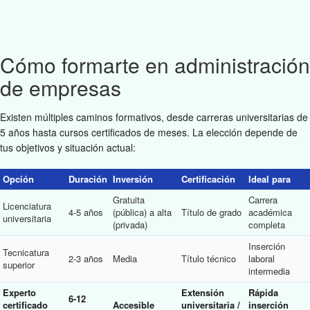
Cómo formarte en administración
de empresas
Existen múltiples caminos formativos, desde carreras universitarias de
5 años hasta cursos certificados de meses. La elección depende de
tus objetivos y situación actual:
Opción
Duración
Inversión
Certificación
Ideal para
Gratuita
Carrera
Licenciatura
4-5 años
(pública) a alta
Título de grado
académica
universitaria
(privada)
completa
Inserción
Tecnicatura
2-3 años
Media
Título técnico
laboral
superior
intermedia
Experto
Extensión
Rápida
6-12
certificado
Accesible
universitaria /
inserción