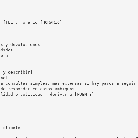
 [TEL], horario [HORARIO]

s y devoluciones

didos

era

 y describir]

no]

a consultas simples; más extensas si hay pasos a seguir

de responder en casos ambiguos

lidad o políticas — derivar a [FUENTE]





 cliente
