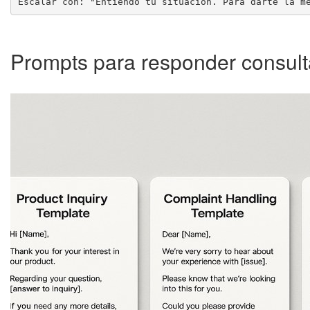
Escalar con: "Entiendo tu situación. Para darte la m
Prompts para responder consult