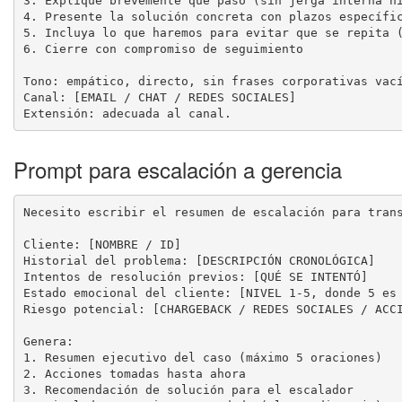
3. Explique brevemente qué pasó (sin jerga interna ni
4. Presente la solución concreta con plazos específic
5. Incluya lo que haremos para evitar que se repita (
6. Cierre con compromiso de seguimiento

Tono: empático, directo, sin frases corporativas vací
Canal: [EMAIL / CHAT / REDES SOCIALES]

Extensión: adecuada al canal.
Prompt para escalación a gerencia
Necesito escribir el resumen de escalación para trans
Cliente: [NOMBRE / ID]

Historial del problema: [DESCRIPCIÓN CRONOLÓGICA]

Intentos de resolución previos: [QUÉ SE INTENTÓ]

Estado emocional del cliente: [NIVEL 1-5, donde 5 es 
Riesgo potencial: [CHARGEBACK / REDES SOCIALES / ACCI
Genera:

1. Resumen ejecutivo del caso (máximo 5 oraciones)

2. Acciones tomadas hasta ahora

3. Recomendación de solución para el escalador
