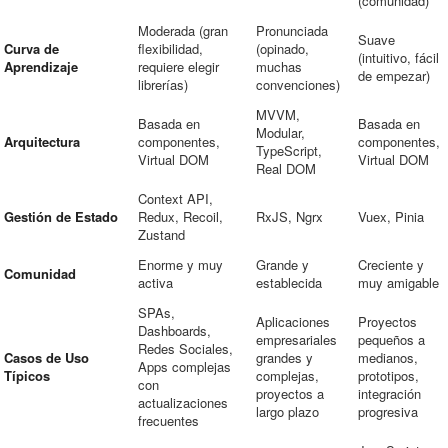
(comunidad)
Moderada (gran
Pronunciada
Suave
Curva de
flexibilidad,
(opinado,
(intuitivo, fácil
Aprendizaje
requiere elegir
muchas
de empezar)
librerías)
convenciones)
MVVM,
Basada en
Basada en
Modular,
Arquitectura
componentes,
componentes,
TypeScript,
Virtual DOM
Virtual DOM
Real DOM
Context API,
Gestión de Estado
Redux, Recoil,
RxJS, Ngrx
Vuex, Pinia
Zustand
Enorme y muy
Grande y
Creciente y
Comunidad
activa
establecida
muy amigable
SPAs,
Aplicaciones
Proyectos
Dashboards,
empresariales
pequeños a
Redes Sociales,
Casos de Uso
grandes y
medianos,
Apps complejas
Típicos
complejas,
prototipos,
con
proyectos a
integración
actualizaciones
largo plazo
progresiva
frecuentes