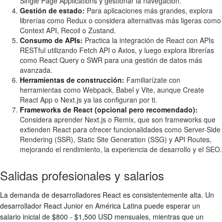
Single Page Applications y gestionar la navegación.
Gestión de estado:
Para aplicaciones más grandes, explora
librerías como Redux o considera alternativas más ligeras como
Context API, Recoil o Zustand.
Consumo de APIs:
Practica la integración de React con APIs
RESTful utilizando Fetch API o Axios, y luego explora librerías
como React Query o SWR para una gestión de datos más
avanzada.
Herramientas de construcción:
Familiarízate con
herramientas como Webpack, Babel y Vite, aunque Create
React App o Next.js ya las configuran por ti.
Frameworks de React (opcional pero recomendado):
Considera aprender Next.js o Remix, que son frameworks que
extienden React para ofrecer funcionalidades como Server-Side
Rendering (SSR), Static Site Generation (SSG) y API Routes,
mejorando el rendimiento, la experiencia de desarrollo y el SEO.
Salidas profesionales y salarios
La demanda de desarrolladores React es consistentemente alta. Un
desarrollador React Junior en América Latina puede esperar un
salario inicial de $800 - $1,500 USD mensuales, mientras que un