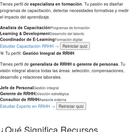
Tienes perfil de
especialista en formación
. Tu pasión es diseñar
programas de capacitación, detectar necesidades formativas y medir
el impacto del aprendizaje.
Analista de Capacitación
Programas de formación
Learning & Development
Desarrollo del talento
Coordinador de E-Learning
Formación digital
Estudiar Capacitación RRHH →
Reiniciar quiz
🎯 Tu perfil:
Gestión Integral de RRHH
Tienes perfil de
generalista de RRHH o gerente de personas
. Tu
visión integral abarca todas las áreas: selección, compensaciones,
desarrollo y relaciones laborales.
Jefe de Personal
Gestión integral
Gerente de RRHH
Dirección estratégica
Consultor de RRHH
Asesoría externa
Estudiar Experto en RRHH →
Reiniciar quiz
¿Qué Significa Recursos