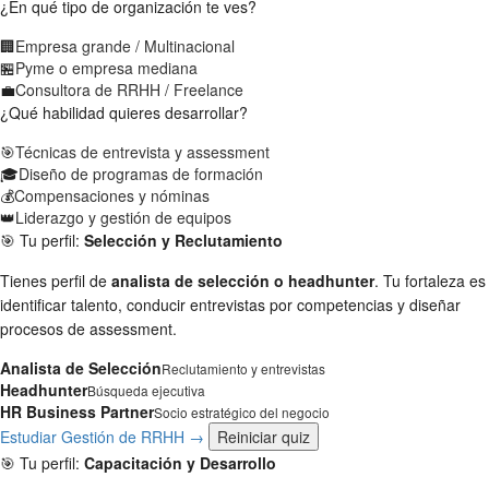
¿En qué tipo de organización te ves?
🏢
Empresa grande / Multinacional
🏪
Pyme o empresa mediana
💼
Consultora de RRHH / Freelance
¿Qué habilidad quieres desarrollar?
🎯
Técnicas de entrevista y assessment
🎓
Diseño de programas de formación
💰
Compensaciones y nóminas
👑
Liderazgo y gestión de equipos
🎯 Tu perfil:
Selección y Reclutamiento
Tienes perfil de
analista de selección o headhunter
. Tu fortaleza es
identificar talento, conducir entrevistas por competencias y diseñar
procesos de assessment.
Analista de Selección
Reclutamiento y entrevistas
Headhunter
Búsqueda ejecutiva
HR Business Partner
Socio estratégico del negocio
Estudiar Gestión de RRHH →
Reiniciar quiz
🎯 Tu perfil:
Capacitación y Desarrollo