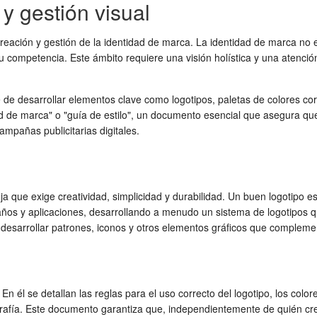
y gestión visual
eación y gestión de la identidad de marca. La identidad de marca no es
competencia. Este ámbito requiere una visión holística y una atención
e desarrollar elementos clave como logotipos, paletas de colores corpor
d de marca" o "guía de estilo", un documento esencial que asegura qu
ampañas publicitarias digitales.
 que exige creatividad, simplicidad y durabilidad. Un buen logotipo es 
s y aplicaciones, desarrollando a menudo un sistema de logotipos que i
 desarrollar patrones, iconos y otros elementos gráficos que complemen
n él se detallan las reglas para el uso correcto del logotipo, los colo
nografía. Este documento garantiza que, independientemente de quién cr