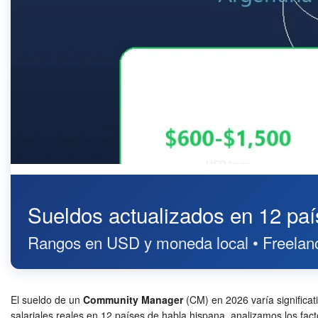
Sueldos actualizados en 12 pa
Rangos en USD y moneda local • Freelanc
El sueldo de un
Community Manager
(CM) en 2026 varía significat
salariales reales en 12 países de habla hispana, analizamos los f