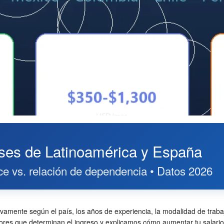
íses de Latinoamérica y España
e vs. relación de dependencia • Datos 2026
ivamente según el país, los años de experiencia, la modalidad de trab
actores que determinan el ingreso y explicamos cómo aumentar tu sala