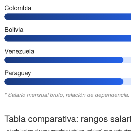
Colombia
Bolivia
Venezuela
Paraguay
* Salario mensual bruto, relación de dependenci
Tabla comparativa: rangos salari
La tabla incluye el rango completo (mínimo–máximo) para cada nivel y