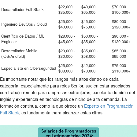
$22,000 -
$40,000 -
$70,000 -
Desarrollador Full Stack
$35,000
$65,000
$100,000+
$25,000 -
$45,000 -
$80,000 -
Ingeniero DevOps / Cloud
$40,000
$75,000
$120,000+
Científico de Datos / ML
$28,000 -
$50,000 -
$90,000 -
Engineer
$45,000
$85,000
$130,000+
Desarrollador Mobile
$20,000 -
$35,000 -
$65,000 -
(iOS/Android)
$30,000
$58,000
$95,000
$25,000 -
$42,000 -
$75,000 -
Especialista en Ciberseguridad
$38,000
$70,000
$110,000+
Es importante notar que los rangos más altos dentro de cada
categoría, especialmente para roles Senior, suelen estar asociados
con trabajo remoto para empresas extranjeras, excelente dominio del
inglés y experiencia en tecnologías de nicho de alta demanda. La
formación continua, como la que ofrece un
Experto en Programación
Full Stack
, es fundamental para alcanzar estas cifras.