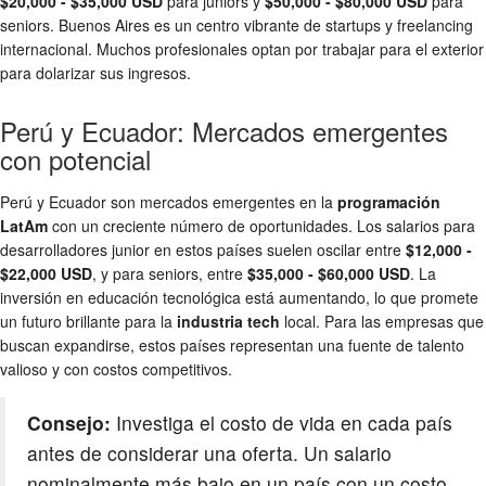
$20,000 - $35,000 USD
para juniors y
$50,000 - $80,000 USD
para
seniors. Buenos Aires es un centro vibrante de startups y freelancing
internacional. Muchos profesionales optan por trabajar para el exterior
para dolarizar sus ingresos.
Perú y Ecuador: Mercados emergentes
con potencial
Perú y Ecuador son mercados emergentes en la
programación
LatAm
con un creciente número de oportunidades. Los salarios para
desarrolladores junior en estos países suelen oscilar entre
$12,000 -
$22,000 USD
, y para seniors, entre
$35,000 - $60,000 USD
. La
inversión en educación tecnológica está aumentando, lo que promete
un futuro brillante para la
industria tech
local. Para las empresas que
buscan expandirse, estos países representan una fuente de talento
valioso y con costos competitivos.
Consejo:
Investiga el costo de vida en cada país
antes de considerar una oferta. Un salario
nominalmente más bajo en un país con un costo