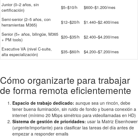
Junior (0–2 años, sin
$5–$10/h
$600–$1.200/mes
certificación)
Semi-senior (2–5 años, con
$12–$20/h
$1.440–$2.400/mes
herramientas M365)
Senior (5+ años, bilingüe, M365
$20–$35/h
$2.400–$4.200/mes
+ PM tools)
Executive VA (nivel C-suite,
$35–$60/h
$4.200–$7.200/mes
alta especialización)
Cómo organizarte para trabajar
de forma remota eficientemente
Espacio de trabajo dedicado:
aunque sea un rincón, debe
tener buena iluminación, sin ruido de fondo y buena conexión a
internet (mínimo 20 Mbps simétrico para videollamadas en HD)
Sistema de gestión de prioridades:
usar la Matriz Eisenhower
(urgente/importante) para clasificar las tareas del día antes de
empezar a responder emails