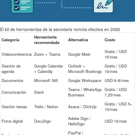
El kit de herramientas de la secretaria remota efectiva en 2026
Herramienta
Categoría
Alternativa
Costo
recomendada
Gratis / USD
Videoconferencia
Zoom + Teams
Google Meet
15/mes
Gestión de
Google Calendar
Outlook +
Gratis / USD
agenda
+ Calendly
Microsoft Bookings
10/mes
Documentos
Microsoft 365
Google Workspace
USD 6–8/mes
Teams / WhatsApp
Gratis / USD
Comunicación
Slack
Business
7,25/mes
Gratis / USD 5–
Gestión tareas
Trello / Notion
Asana / ClickUp
10/mes
Adobe Sign /
Firma digital
DocuSign
USD 10/mes
HelloSign
PayPal /