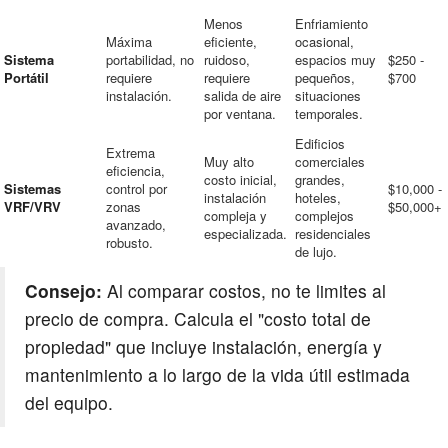
Menos
Enfriamiento
Máxima
eficiente,
ocasional,
Sistema
portabilidad, no
ruidoso,
espacios muy
$250 -
Portátil
requiere
requiere
pequeños,
$700
instalación.
salida de aire
situaciones
por ventana.
temporales.
Edificios
Extrema
Muy alto
comerciales
eficiencia,
costo inicial,
grandes,
Sistemas
control por
$10,000 -
instalación
hoteles,
VRF/VRV
zonas
$50,000+
compleja y
complejos
avanzado,
especializada.
residenciales
robusto.
de lujo.
Consejo:
Al comparar costos, no te limites al
precio de compra. Calcula el "costo total de
propiedad" que incluye instalación, energía y
mantenimiento a lo largo de la vida útil estimada
del equipo.