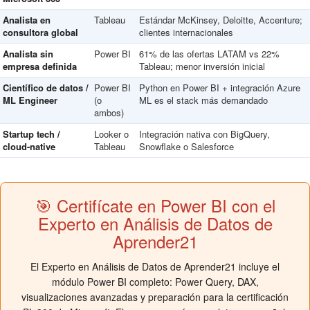
Analista en
Tableau
Estándar McKinsey, Deloitte, Accenture;
consultora global
clientes internacionales
Analista sin
Power BI
61% de las ofertas LATAM vs 22%
empresa definida
Tableau; menor inversión inicial
Científico de datos /
Power BI
Python en Power BI + integración Azure
ML Engineer
(o
ML es el stack más demandado
ambos)
Startup tech /
Looker o
Integración nativa con BigQuery,
cloud-native
Tableau
Snowflake o Salesforce
🎯 Certifícate en Power BI con el
Experto en Análisis de Datos de
Aprender21
El Experto en Análisis de Datos de Aprender21 incluye el
módulo Power BI completo: Power Query, DAX,
visualizaciones avanzadas y preparación para la certificación