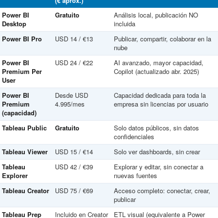
(€ aprox.)
Power BI
Gratuito
Análisis local, publicación NO
Desktop
incluida
Power BI Pro
USD 14 / €13
Publicar, compartir, colaborar en la
nube
Power BI
USD 24 / €22
AI avanzado, mayor capacidad,
Premium Per
Copilot (actualizado abr. 2025)
User
Power BI
Desde USD
Capacidad dedicada para toda la
Premium
4.995/mes
empresa sin licencias por usuario
(capacidad)
Tableau Public
Gratuito
Solo datos públicos, sin datos
confidenciales
Tableau Viewer
USD 15 / €14
Solo ver dashboards, sin crear
Tableau
USD 42 / €39
Explorar y editar, sin conectar a
Explorer
nuevas fuentes
Tableau Creator
USD 75 / €69
Acceso completo: conectar, crear,
publicar
Tableau Prep
Incluido en Creator
ETL visual (equivalente a Power