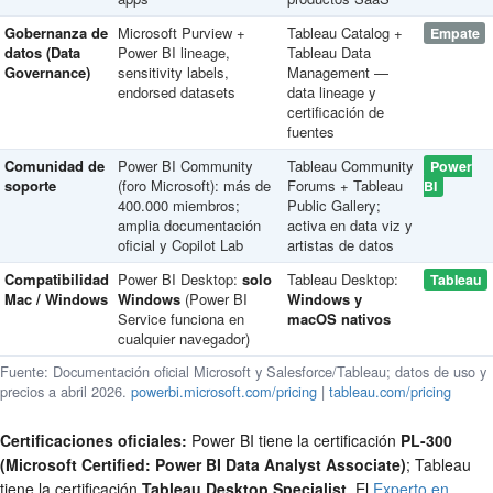
Gobernanza de
Microsoft Purview +
Tableau Catalog +
Empate
datos (Data
Power BI lineage,
Tableau Data
Governance)
sensitivity labels,
Management —
endorsed datasets
data lineage y
certificación de
fuentes
Comunidad de
Power BI Community
Tableau Community
Power
soporte
(foro Microsoft): más de
Forums + Tableau
BI
400.000 miembros;
Public Gallery;
amplia documentación
activa en data viz y
oficial y Copilot Lab
artistas de datos
Compatibilidad
Power BI Desktop:
solo
Tableau Desktop:
Tableau
Mac / Windows
Windows
(Power BI
Windows y
Service funciona en
macOS nativos
cualquier navegador)
Fuente: Documentación oficial Microsoft y Salesforce/Tableau; datos de uso y
precios a abril 2026.
powerbi.microsoft.com/pricing
|
tableau.com/pricing
Certificaciones oficiales:
Power BI tiene la certificación
PL-300
(Microsoft Certified: Power BI Data Analyst Associate)
; Tableau
tiene la certificación
Tableau Desktop Specialist
. El
Experto en