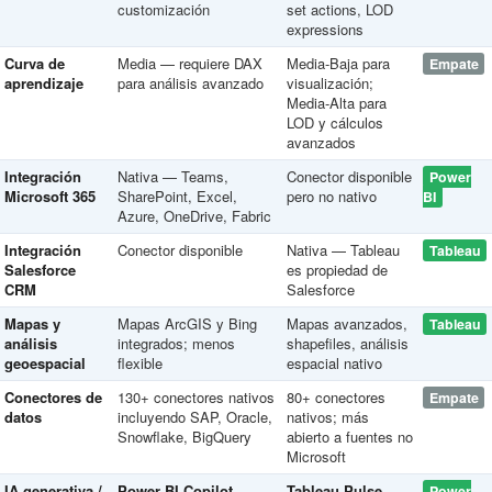
customización
set actions, LOD
expressions
Curva de
Media — requiere DAX
Media-Baja para
Empate
aprendizaje
para análisis avanzado
visualización;
Media-Alta para
LOD y cálculos
avanzados
Integración
Nativa — Teams,
Conector disponible
Power
Microsoft 365
SharePoint, Excel,
pero no nativo
BI
Azure, OneDrive, Fabric
Integración
Conector disponible
Nativa — Tableau
Tableau
Salesforce
es propiedad de
CRM
Salesforce
Mapas y
Mapas ArcGIS y Bing
Mapas avanzados,
Tableau
análisis
integrados; menos
shapefiles, análisis
geoespacial
flexible
espacial nativo
Conectores de
130+ conectores nativos
80+ conectores
Empate
datos
incluyendo SAP, Oracle,
nativos; más
Snowflake, BigQuery
abierto a fuentes no
Microsoft
IA generativa /
Power BI Copilot
Tableau Pulse
Power