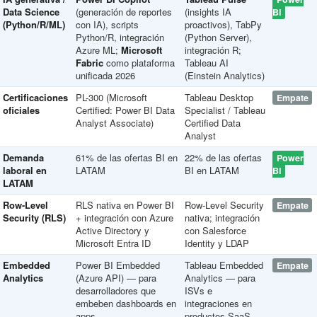
Data Science
(generación de reportes
(insights IA
BI
(Python/R/ML)
con IA), scripts
proactivos), TabPy
Python/R, integración
(Python Server),
Azure ML;
Microsoft
integración R;
Fabric
como plataforma
Tableau AI
unificada 2026
(Einstein Analytics)
Certificaciones
PL-300 (Microsoft
Tableau Desktop
Empate
oficiales
Certified: Power BI Data
Specialist / Tableau
Analyst Associate)
Certified Data
Analyst
Demanda
61% de las ofertas BI en
22% de las ofertas
Power
laboral en
LATAM
BI en LATAM
BI
LATAM
Row-Level
RLS nativa en Power BI
Row-Level Security
Empate
Security (RLS)
+ integración con Azure
nativa; integración
Active Directory y
con Salesforce
Microsoft Entra ID
Identity y LDAP
Embedded
Power BI Embedded
Tableau Embedded
Empate
Analytics
(Azure API) — para
Analytics — para
desarrolladores que
ISVs e
embeben dashboards en
integraciones en
apps
productos SaaS