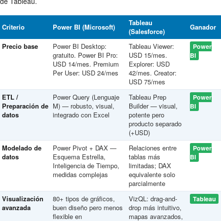
de Tableau.
Tableau
Criterio
Power BI (Microsoft)
Ganador
(Salesforce)
Precio base
Power BI Desktop:
Tableau Viewer:
Power
gratuito. Power BI Pro:
USD 15/mes.
BI
USD 14/mes. Premium
Explorer: USD
Per User: USD 24/mes
42/mes. Creator:
USD 75/mes
ETL /
Power Query (Lenguaje
Tableau Prep
Power
Preparación de
M) — robusto, visual,
Builder — visual,
BI
datos
integrado con Excel
potente pero
producto separado
(+USD)
Modelado de
Power Pivot + DAX —
Relaciones entre
Power
datos
Esquema Estrella,
tablas más
BI
Inteligencia de Tiempo,
limitadas; DAX
medidas complejas
equivalente solo
parcialmente
Visualización
80+ tipos de gráficos,
VizQL: drag-and-
Tableau
avanzada
buen diseño pero menos
drop más intuitivo,
flexible en
mapas avanzados,