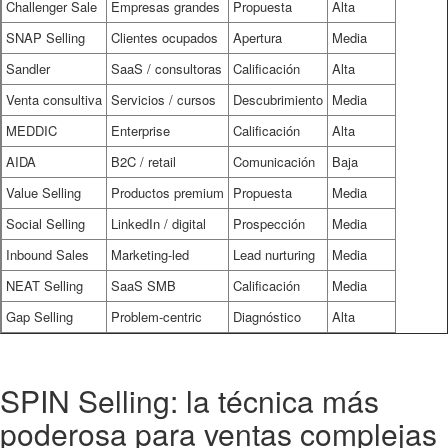
Challenger Sale
Empresas grandes
Propuesta
Alta
SNAP Selling
Clientes ocupados
Apertura
Media
Sandler
SaaS / consultoras
Calificación
Alta
Venta consultiva
Servicios / cursos
Descubrimiento
Media
MEDDIC
Enterprise
Calificación
Alta
AIDA
B2C / retail
Comunicación
Baja
Value Selling
Productos premium
Propuesta
Media
Social Selling
LinkedIn / digital
Prospección
Media
Inbound Sales
Marketing-led
Lead nurturing
Media
NEAT Selling
SaaS SMB
Calificación
Media
Gap Selling
Problem-centric
Diagnóstico
Alta
SPIN Selling: la técnica más
poderosa para ventas complejas