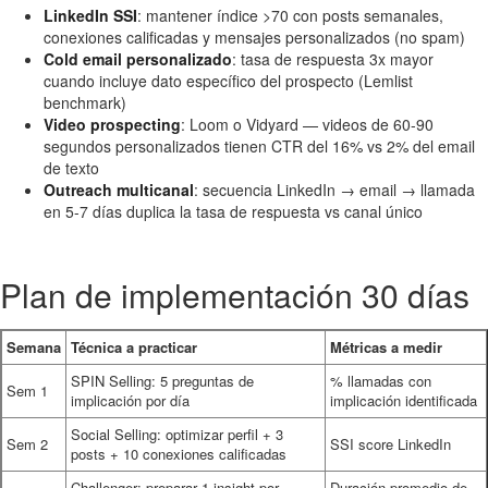
LinkedIn SSI
: mantener índice >70 con posts semanales,
conexiones calificadas y mensajes personalizados (no spam)
Cold email personalizado
: tasa de respuesta 3x mayor
cuando incluye dato específico del prospecto (Lemlist
benchmark)
Video prospecting
: Loom o Vidyard — videos de 60-90
segundos personalizados tienen CTR del 16% vs 2% del email
de texto
Outreach multicanal
: secuencia LinkedIn → email → llamada
en 5-7 días duplica la tasa de respuesta vs canal único
Plan de implementación 30 días
Semana
Técnica a practicar
Métricas a medir
SPIN Selling: 5 preguntas de
% llamadas con
Sem 1
implicación por día
implicación identificada
Social Selling: optimizar perfil + 3
Sem 2
SSI score LinkedIn
posts + 10 conexiones calificadas
Challenger: preparar 1 insight por
Duración promedio de