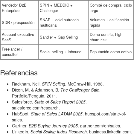
Vendedor B2B
SPIN + MEDDIC +
Comité de compra, ciclo
Enterprise
Challenger
largo
SNAP + cold outreach
Volumen + calificación
SDR / prospección
multicanal
rápida
Account executive
Demo-centric, high
Sandler + Gap Selling
SaaS
churn risk
Freelancer /
Social selling + Inbound
Reputación como activo
consultor
Referencias
Rackham, Neil.
SPIN Selling
. McGraw-Hill, 1988.
Dixon, M. & Adamson, B.
The Challenger Sale
.
Portfolio/Penguin, 2011.
Salesforce.
State of Sales Report 2025
.
salesforce.com/research.
HubSpot.
State of Sales LATAM 2025
. hubspot.com/state-of-
sales.
Gartner.
B2B Buying Journey 2025
. gartner.com/en/sales.
LinkedIn.
Social Selling Index Research
. business.linkedin.com.