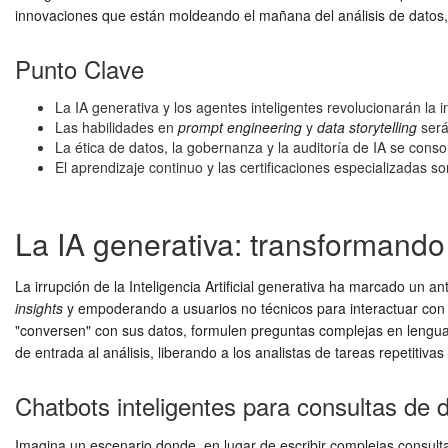
innovaciones que están moldeando el mañana del análisis de datos
Punto Clave
La IA generativa y los agentes inteligentes revolucionarán la i
Las habilidades en
prompt engineering
y
data storytelling
serán
La ética de datos, la gobernanza y la auditoría de IA se cons
El aprendizaje continuo y las certificaciones especializadas 
La IA generativa: transformando 
La irrupción de la Inteligencia Artificial generativa ha marcado un 
insights
y empoderando a usuarios no técnicos para interactuar con l
"conversen" con sus datos, formulen preguntas complejas en lengua
de entrada al análisis, liberando a los analistas de tareas repetitiva
Chatbots inteligentes para consultas de 
Imagina un escenario donde, en lugar de escribir complejas consulta