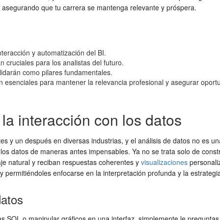
, asegurando que tu carrera se mantenga relevante y próspera.
nteracción y automatización del BI.
 cruciales para los analistas del futuro.
olidarán como pilares fundamentales.
son esenciales para mantener la relevancia profesional y asegurar oport
la interacción con los datos
antes y un después en diversas industrias, y el análisis de datos no es 
os datos de maneras antes impensables. Ya no se trata solo de constru
je natural y reciban respuestas coherentes y
visualizaciones
personaliz
s y permitiéndoles enfocarse en la interpretación profunda y la estrategi
datos
s SQL o manipular gráficos en una interfaz, simplemente le preguntas 