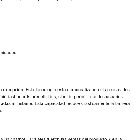
unidades.
una excepción. Esta tecnología está democratizando el acceso a los
ir dashboards predefinidos, sino de permitir que los usuarios
adas al instante. Esta capacidad reduce drásticamente la barrera
a.
a un chatbot: "¿Cuáles fueron las ventas del producto X en la