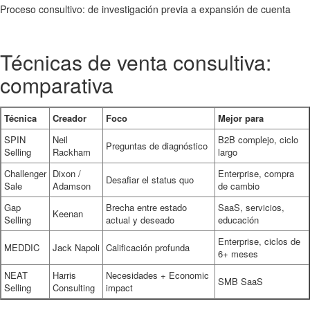
Proceso consultivo: de investigación previa a expansión de cuenta
Técnicas de venta consultiva:
comparativa
Técnica
Creador
Foco
Mejor para
SPIN
Neil
B2B complejo, ciclo
Preguntas de diagnóstico
Selling
Rackham
largo
Challenger
Dixon /
Enterprise, compra
Desafiar el status quo
Sale
Adamson
de cambio
Gap
Brecha entre estado
SaaS, servicios,
Keenan
Selling
actual y deseado
educación
Enterprise, ciclos de
MEDDIC
Jack Napoli
Calificación profunda
6+ meses
NEAT
Harris
Necesidades + Economic
SMB SaaS
Selling
Consulting
impact