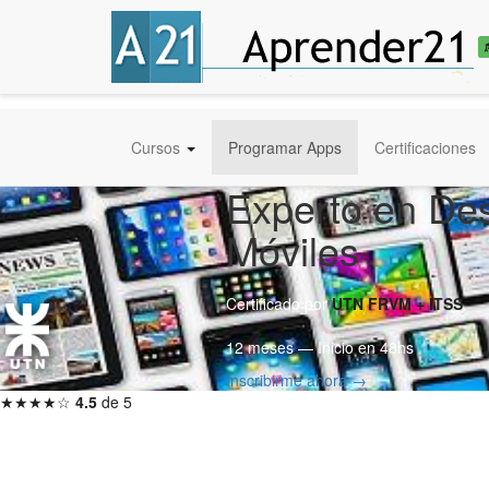
Cursos
Programar Apps
Certificaciones
Experto en Des
Móviles
Certificado por
UTN FRVM + ITSS
12 meses — Inicio en 48hs
Inscribirme ahora →
★★★★☆
4.5
de 5