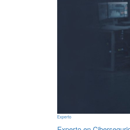
Experto
Experto en Ciberseguri