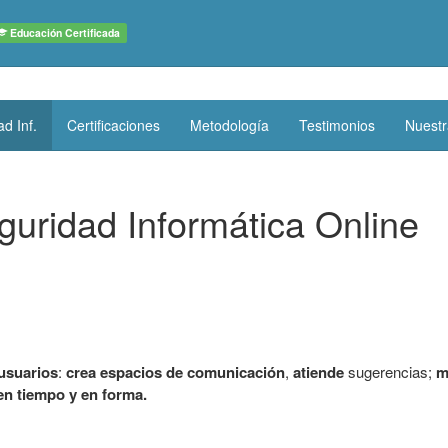
Educación Certificada
d Inf.
Certificaciones
Metodología
Testimonios
Nuestr
uridad Informática Online
 usuarios
:
crea espacios de comunicación
,
atiende
sugerencias;
m
en tiempo y en forma.