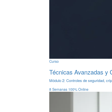
Curso
Técnicas Avanzadas y G
Módulo 2: Controles de seguridad, crip
8 Semanas
100% Online