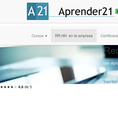
Cursos
RR.HH. en la empresa
Certificac
Re
con dip
3 meses 
Inscribi
★★★★☆
4.6
de 5