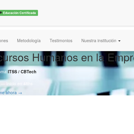
Educación Certificada
iones
Metodología
Testimonios
Nuestra institución
cursos Humanos en la Empr
loma
ITSS / CBTech
— Inicio en 48hs
rme ahora →