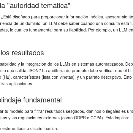
la "autoridad temática"
lo. ¿Está diseñado para proporcionar información médica, asesoramiento
periencia de un dominio, un LLM debe saber cuándo una consulta está f
adas, lo cual es fundamental para su fiabilidad. Por ejemplo, un LLM e
los resultados
 usabilidad y la integración de los LLMs en sistemas automatizados. De
as o una salida JSON? La auditoría de prompts debe verificar que el L
(H2), características (lista con viñetas), y un párrafo descriptivo. Esto
tras aplicaciones.
blindaje fundamental
 tu modelo para filtrar resultados sesgados, dañinos o ilegales es una
ernas y las regulaciones externas (como GDPR o CCPA). Esto implica:
 estereotipos o discriminación.