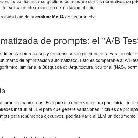
sonal o confidencial se gestione de acuerdo con las normativas de pri
to, sexualmente explícito o de incitación al odio.
 en cada fase de la
evaluación IA
de tus prompts.
matizada de prompts: el "A/B Tes
te intensivo en recursos y propenso a sesgos humanos. Para escalar e
un marco de optimización automatizado. Esto es comparable al A/B testi
lgorítmico, similar a la Búsqueda de Arquitectura Neuronal (NAS), per
ts
tus prompts candidatos. Esto puede comenzar con un pool inicial de p
 puedes instruir al LLM para que genere variaciones iniciales de promp
mpts para resúmenes ejecutivos, podrías darle al LLM un documento l