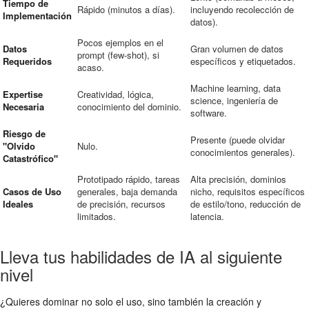
Tiempo de
Rápido (minutos a días).
incluyendo recolección de
Implementación
datos).
Pocos ejemplos en el
Datos
Gran volumen de datos
prompt (few-shot), si
Requeridos
específicos y etiquetados.
acaso.
Machine learning, data
Expertise
Creatividad, lógica,
science, ingeniería de
Necesaria
conocimiento del dominio.
software.
Riesgo de
Presente (puede olvidar
"Olvido
Nulo.
conocimientos generales).
Catastrófico"
Prototipado rápido, tareas
Alta precisión, dominios
Casos de Uso
generales, baja demanda
nicho, requisitos específicos
Ideales
de precisión, recursos
de estilo/tono, reducción de
limitados.
latencia.
Lleva tus habilidades de IA al siguiente
nivel
¿Quieres dominar no solo el uso, sino también la creación y