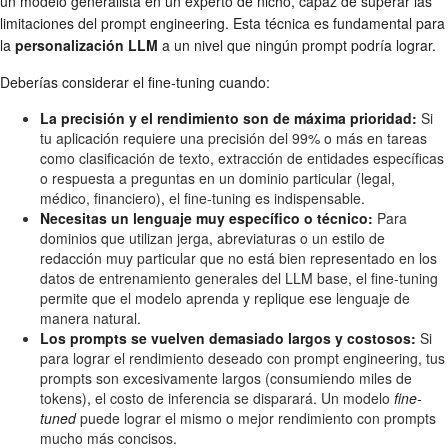
un modelo generalista en un experto de nicho, capaz de superar las
limitaciones del prompt engineering. Esta técnica es fundamental para
la
personalización LLM
a un nivel que ningún prompt podría lograr.
Deberías considerar el fine-tuning cuando:
La precisión y el rendimiento son de máxima prioridad:
Si
tu aplicación requiere una precisión del 99% o más en tareas
como clasificación de texto, extracción de entidades específicas
o respuesta a preguntas en un dominio particular (legal,
médico, financiero), el fine-tuning es indispensable.
Necesitas un lenguaje muy específico o técnico:
Para
dominios que utilizan jerga, abreviaturas o un estilo de
redacción muy particular que no está bien representado en los
datos de entrenamiento generales del LLM base, el fine-tuning
permite que el modelo aprenda y replique ese lenguaje de
manera natural.
Los prompts se vuelven demasiado largos y costosos:
Si
para lograr el rendimiento deseado con prompt engineering, tus
prompts son excesivamente largos (consumiendo miles de
tokens), el costo de inferencia se disparará. Un modelo
fine-
tuned
puede lograr el mismo o mejor rendimiento con prompts
mucho más concisos.