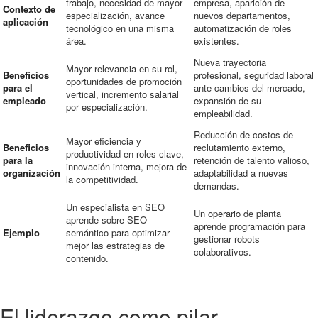
trabajo, necesidad de mayor
empresa, aparición de
Contexto de
especialización, avance
nuevos departamentos,
aplicación
tecnológico en una misma
automatización de roles
área.
existentes.
Nueva trayectoria
Mayor relevancia en su rol,
Beneficios
profesional, seguridad laboral
oportunidades de promoción
para el
ante cambios del mercado,
vertical, incremento salarial
empleado
expansión de su
por especialización.
empleabilidad.
Reducción de costos de
Mayor eficiencia y
Beneficios
reclutamiento externo,
productividad en roles clave,
para la
retención de talento valioso,
innovación interna, mejora de
organización
adaptabilidad a nuevas
la competitividad.
demandas.
Un especialista en SEO
Un operario de planta
aprende sobre SEO
aprende programación para
Ejemplo
semántico para optimizar
gestionar robots
mejor las estrategias de
colaborativos.
contenido.
El liderazgo como pilar