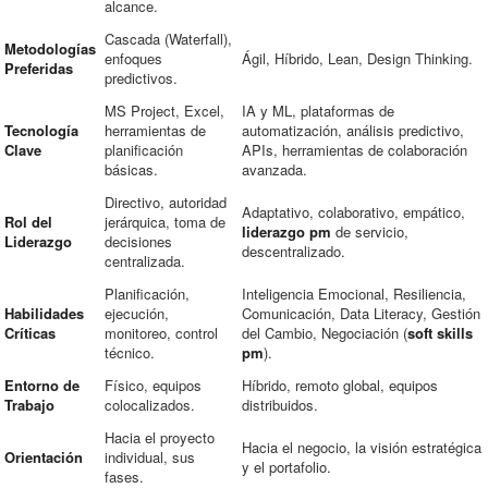
alcance.
Cascada (Waterfall),
Metodologías
enfoques
Ágil, Híbrido, Lean, Design Thinking.
Preferidas
predictivos.
MS Project, Excel,
IA y ML, plataformas de
Tecnología
herramientas de
automatización, análisis predictivo,
Clave
planificación
APIs, herramientas de colaboración
básicas.
avanzada.
Directivo, autoridad
Adaptativo, colaborativo, empático,
Rol del
jerárquica, toma de
liderazgo pm
de servicio,
Liderazgo
decisiones
descentralizado.
centralizada.
Planificación,
Inteligencia Emocional, Resiliencia,
Habilidades
ejecución,
Comunicación, Data Literacy, Gestión
Críticas
monitoreo, control
del Cambio, Negociación (
soft skills
técnico.
pm
).
Entorno de
Físico, equipos
Híbrido, remoto global, equipos
Trabajo
colocalizados.
distribuidos.
Hacia el proyecto
Hacia el negocio, la visión estratégica
Orientación
individual, sus
y el portafolio.
fases.